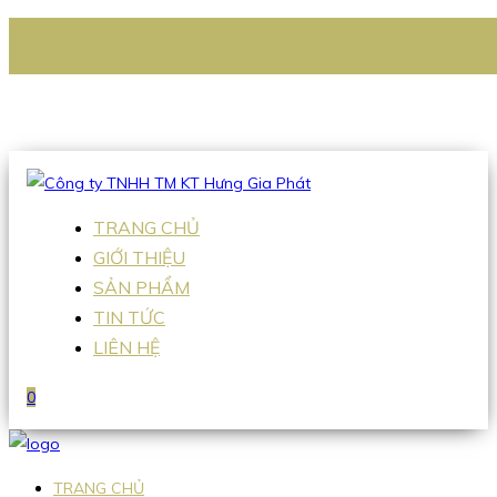
CÔNG TY TNHH TM KT HƯNG GIA PHÁT
Hotline
:
0938 336 079
Email
:
Sales2@hgpvietnam.com
TRANG CHỦ
GIỚI THIỆU
SẢN PHẨM
TIN TỨC
LIÊN HỆ
0
TRANG CHỦ