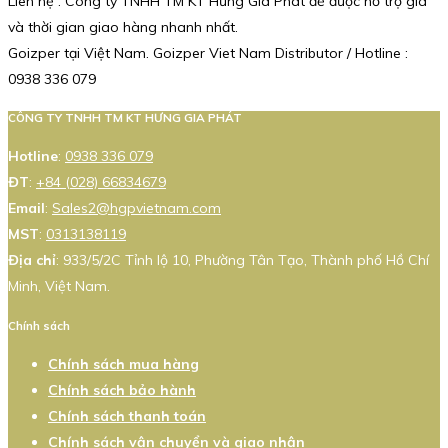
Liên hệ : Công ty TNHH TM KT Hưng Gia Phát để được hỗ trợ giá
và thời gian giao hàng nhanh nhất.
Goizper tại Việt Nam. Goizper Viet Nam Distributor / Hotline :
0938 336 079
CÔNG TY TNHH TM KT HƯNG GIA PHÁT
Hotline
:
0938 336 079
ĐT
:
+84 (028) 66834679
Email
:
Sales2@hgpvietnam.com
MST
:
0313138119
Địa chỉ
: 933/5/2C Tỉnh lộ 10, Phường Tân Tạo, Thành phố Hồ Chí
Minh, Việt Nam.
Chính sách
Chính sách mua hàng
Chính sách bảo hành
Chính sách thanh toán
Chính sách vận chuyển và giao nhận