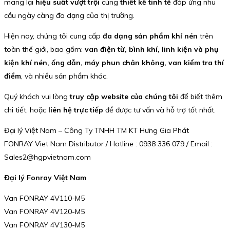
mang lại
hiệu suất vượt trội
cùng
thiết kế tinh tế
đáp ứng nhu
cầu ngày càng đa dạng của thị trường.
Hiện nay, chúng tôi cung cấp
đa dạng sản phẩm khí nén
trên
toàn thế giới, bao gồm:
van điện từ, bình khí, linh kiện và phụ
kiện khí nén, ống dẫn, máy phun chân không, van kiểm tra thí
điểm
, và nhiều sản phẩm khác.
Quý khách vui lòng
truy cập website của chúng tôi
để biết thêm
chi tiết, hoặc
liên hệ trực tiếp
để được tư vấn và hỗ trợ tốt nhất.
Đại lý Việt Nam – Công Ty TNHH TM KT Hưng Gia Phát
FONRAY Viet Nam Distributor / Hotline : 0938 336 079 / Email :
Sales2@hgpvietnam.com
Đại lý Fonray Việt Nam
Van FONRAY 4V110-M5
Van FONRAY 4V120-M5
Van FONRAY 4V130-M5