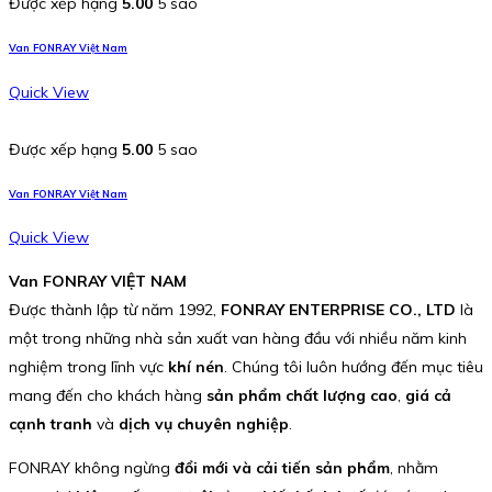
Được xếp hạng
5.00
5 sao
Van FONRAY Việt Nam
Quick View
Được xếp hạng
5.00
5 sao
Van FONRAY Việt Nam
Quick View
Van FONRAY VIỆT NAM
Được thành lập từ năm 1992,
FONRAY ENTERPRISE CO., LTD
là
một trong những nhà sản xuất van hàng đầu với nhiều năm kinh
nghiệm trong lĩnh vực
khí nén
. Chúng tôi luôn hướng đến mục tiêu
mang đến cho khách hàng
sản phẩm chất lượng cao
,
giá cả
cạnh tranh
và
dịch vụ chuyên nghiệp
.
FONRAY không ngừng
đổi mới và cải tiến sản phẩm
, nhằm