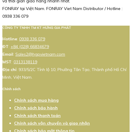
và thời gian giao hàng nhanh nhất.
FONRAY tại Việt Nam. FONRAY Viet Nam Distributor / Hotline :
0938 336 079
CÔNG TY TNHH TM KT HƯNG GIA PHÁT
Hotline
:
0938 336 079
ĐT
:
+84 (028) 66834679
Email
:
Sales2@hgpvietnam.com
MST
:
0313138119
Địa chỉ
: 933/5/2C Tỉnh lộ 10, Phường Tân Tạo, Thành phố Hồ Chí
Minh, Việt Nam.
Chính sách
Chính sách mua hàng
Chính sách bảo hành
Chính sách thanh toán
Chính sách vận chuyển và giao nhận
Chính sách bảo mật thông tin