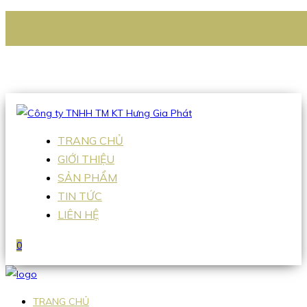
CÔNG TY TNHH TM KT HƯNG GIA PHÁT
Hotline
:
0938 336 079
Email
:
Sales2@hgpvietnam.com
TRANG CHỦ
GIỚI THIỆU
SẢN PHẨM
TIN TỨC
LIÊN HỆ
0
TRANG CHỦ