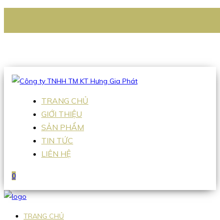
CÔNG TY TNHH TM KT HƯNG GIA PHÁT
Hotline
:
0938 336 079
Email
:
Sales2@hgpvietnam.com
TRANG CHỦ
GIỚI THIỆU
SẢN PHẨM
TIN TỨC
LIÊN HỆ
0
TRANG CHỦ