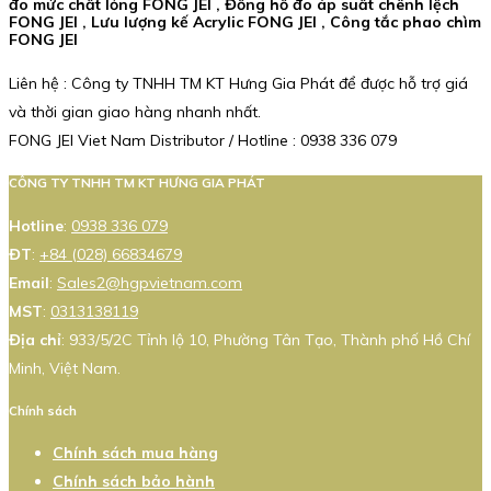
đo mức chất lỏng FONG JEI , Đồng hồ đo áp suất chênh lệch
FONG JEI , Lưu lượng kế Acrylic FONG JEI , Công tắc phao chìm
FONG JEI
Liên hệ : Công ty TNHH TM KT Hưng Gia Phát để được hỗ trợ giá
và thời gian giao hàng nhanh nhất.
FONG JEI Viet Nam Distributor / Hotline : 0938 336 079
CÔNG TY TNHH TM KT HƯNG GIA PHÁT
Hotline
:
0938 336 079
ĐT
:
+84 (028) 66834679
Email
:
Sales2@hgpvietnam.com
MST
:
0313138119
Địa chỉ
: 933/5/2C Tỉnh lộ 10, Phường Tân Tạo, Thành phố Hồ Chí
Minh, Việt Nam.
Chính sách
Chính sách mua hàng
Chính sách bảo hành