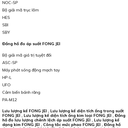
NOC-SP
Bộ giải mã trục lõm
HES
SBI
SBY
Đồng hồ đo áp suất FONG JEI
Bộ giải mã giá trị tuyệt đối
ASC-SP
Máy phát sóng động mạch tay
HP-L
UFO
Cảm biến bánh răng
PA-M12
Lưu lượng kế FONG JEI , Lưu lượng kế diện tích ống trong suốt
FONG JEI , Lưu lượng kế diện tích ống kim loại FONG JEI , Đồng
hồ đo lưu lượng chênh lệch áp suất FONG JEI , Lưu lượng kế
dạng kim FONG JEI , Công tắc mức phao FONG JEI , Đồng hồ