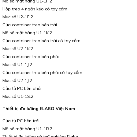
Mã số mặt hàng U1-1F.2
Hộp treo 4 ngăn kéo có tay cầm
Mục số U2-1F.2
Cửa container treo bên trái
Mã số mặt hàng U1-1K.2
Cửa container treo bên trái có tay cầm
Mục số U2-1K.2
Cửa container treo bên phải
Mục số U1-1J.2
Cửa container treo bên phải có tay cầm
Mục số U2-1J.2
Cửa tủ PC bên phải
Mục số U1-1S.2
Thiết bị đo lường ELABO Việt Nam
Cửa tủ PC bên trái
Mã số mặt hàng U1-1R.2
Thiết bị đo lường và thử nghiệm Elabo