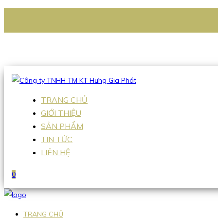
CÔNG TY TNHH TM KT HƯNG GIA PHÁT
Hotline
:
0938 336 079
Email
:
Sales2@hgpvietnam.com
TRANG CHỦ
GIỚI THIỆU
SẢN PHẨM
TIN TỨC
LIÊN HỆ
0
TRANG CHỦ