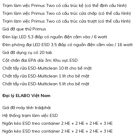
Trạm làm việc Primus Two có cấu trúc kệ (có thể định cấu hình)
Trạm làm việc Primus Two có cấu trúc cửa chớp (có thể cấu hình)
Trạm làm việc Primus Two có cấu trúc cửa trượt (có thể cấu hình)
Giá đỡ que thử Primus
Đèn lúp LED 5.3 điốp có nguồn điện cắm vào / 6 watt
Đèn phóng đại LED ESD 3,5 điốp có nguồn điện cắm vào / 16 watt
Giá đỡ dụng cụ có 20 tab
Cột chắn đai EPA dài 3m; Khu vực ESD
Chất tẩy rửa ESD-Multiclean 10 lít cho bề mặt
Chất tẩy rửa ESD-Multiclean 1 lít cho bề mặt
Chất tẩy rửa ESD-Multiclean 5 lít cho bề mặt
Đại lý ELABO Việt Nam
Giá đỡ máy tính trái/phải
Hệ thống trạm làm việc ESD
Ngăn kéo ESD treo container 2 HE + 2 HE + 2 HE + 3 HE
Ngăn kéo ESD treo container 2 HE + 2 HE + 2 HE + 3 HE