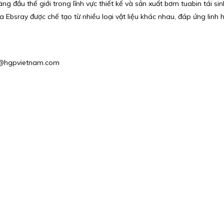
ng đầu thế giới trong lĩnh vực thiết kế và sản xuất bơm tuabin tái si
 Ebsray được chế tạo từ nhiều loại vật liệu khác nhau, đáp ứng linh h
es2@hgpvietnam.com