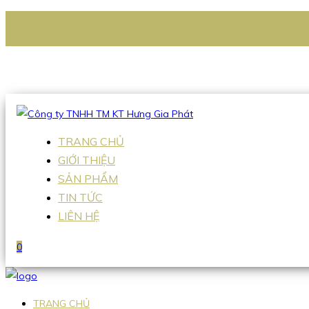
CÔNG TY TNHH TM KT HƯNG GIA PHÁT
Hotline
:
0938 336 079
Email
:
Sales2@hgpvietnam.com
TRANG CHỦ
GIỚI THIỆU
SẢN PHẨM
TIN TỨC
LIÊN HỆ
0
TRANG CHỦ