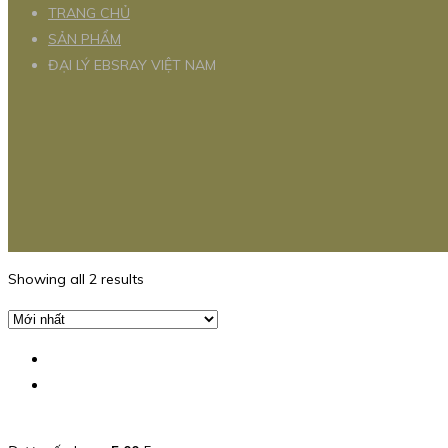
TRANG CHỦ
SẢN PHẨM
ĐẠI LÝ EBSRAY VIỆT NAM
Showing all 2 results