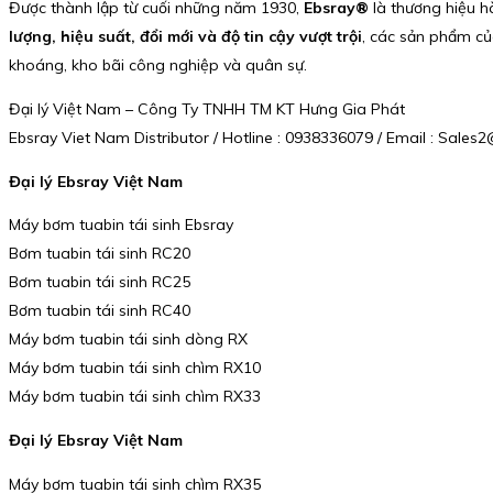
Được thành lập từ cuối những năm 1930,
Ebsray®
là thương hiệu hà
lượng, hiệu suất, đổi mới và độ tin cậy vượt trội
, các sản phẩm của
khoáng, kho bãi công nghiệp và quân sự.
Đại lý Việt Nam – Công Ty TNHH TM KT Hưng Gia Phát
Ebsray Viet Nam Distributor / Hotline : 0938336079 / Email : Sal
Đại lý Ebsray Việt Nam
Máy bơm tuabin tái sinh Ebsray
Bơm tuabin tái sinh RC20
Bơm tuabin tái sinh RC25
Bơm tuabin tái sinh RC40
Máy bơm tuabin tái sinh dòng RX
Máy bơm tuabin tái sinh chìm RX10
Máy bơm tuabin tái sinh chìm RX33
Đại lý Ebsray Việt Nam
Máy bơm tuabin tái sinh chìm RX35