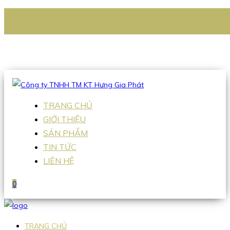
CÔNG TY TNHH TM KT HƯNG GIA PHÁT
Hotline
:
0938 336 079
Email
:
Sales2@hgpvietnam.com
TRANG CHỦ
GIỚI THIỆU
SẢN PHẨM
TIN TỨC
LIÊN HỆ
0
TRANG CHỦ