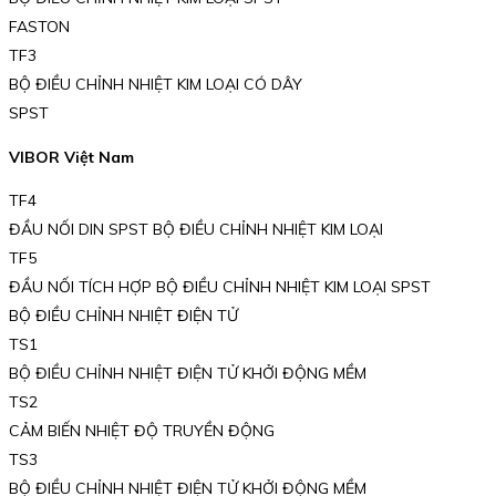
FASTON
TF3
BỘ ĐIỀU CHỈNH NHIỆT KIM LOẠI CÓ DÂY
SPST
VIBOR Việt Nam
TF4
ĐẦU NỐI DIN SPST BỘ ĐIỀU CHỈNH NHIỆT KIM LOẠI
TF5
ĐẦU NỐI TÍCH HỢP BỘ ĐIỀU CHỈNH NHIỆT KIM LOẠI SPST
BỘ ĐIỀU CHỈNH NHIỆT ĐIỆN TỬ
TS1
BỘ ĐIỀU CHỈNH NHIỆT ĐIỆN TỬ KHỞI ĐỘNG MỀM
TS2
CẢM BIẾN NHIỆT ĐỘ TRUYỀN ĐỘNG
TS3
BỘ ĐIỀU CHỈNH NHIỆT ĐIỆN TỬ KHỞI ĐỘNG MỀM