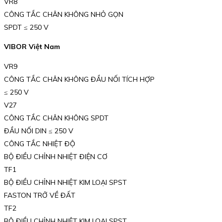
VR8
CÔNG TẮC CHÂN KHÔNG NHỎ GỌN
SPDT ≤ 250 V
VIBOR Việt Nam
VR9
CÔNG TẮC CHÂN KHÔNG ĐẦU NỐI TÍCH HỢP
≤ 250 V
V27
CÔNG TẮC CHÂN KHÔNG SPDT
ĐẦU NỐI DIN ≤ 250 V
CÔNG TẮC NHIỆT ĐỘ
BỘ ĐIỀU CHỈNH NHIỆT ĐIỆN CƠ
TF1
BỘ ĐIỀU CHỈNH NHIỆT KIM LOẠI SPST
FASTON TRỞ VỀ ĐẤT
TF2
BỘ ĐIỀU CHỈNH NHIỆT KIM LOẠI SPST