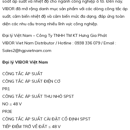
soát áp suất và nhiệt độ cho ngành công nghiệp ô tô. Đến nay,
VIBOR đã mở rộng danh mục sản phẩm với các dòng công tắc áp
suất, cảm biến nhiệt độ và cảm biến mức đa dạng, đáp ứng toàn
diện các nhu cầu trong nhiều lĩnh vực công nghiệp.
Đại lý Việt Nam – Công Ty TNHH TM KT Hưng Gia Phát
VIBOR Viet Nam Distributor / Hotline : 0938 336 079 / Email :
Sales2@hgpvietnam.com
Đại lý VIBOR Việt Nam
CÔNG TẮC ÁP SUẤT
CÔNG TẮC ÁP SUẤT ĐIỆN CƠ
PR1
CÔNG TẮC ÁP SUẤT THU NHỎ SPST
NO ≤ 48 V
PR3E
CÔNG TẮC ÁP SUẤT CÀI ĐẶT CỐ ĐỊNH SPST
TIẾP ĐIỂM TRỞ VỀ ĐẤT ≤ 48 V