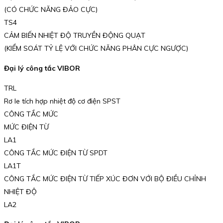
(CÓ CHỨC NĂNG ĐẢO CỰC)
TS4
CẢM BIẾN NHIỆT ĐỘ TRUYỀN ĐỘNG QUẠT
(KIỂM SOÁT TỶ LỆ VỚI CHỨC NĂNG PHÂN CỰC NGƯỢC)
Đại lý công tắc VIBOR
TRL
Rơ le tích hợp nhiệt độ cơ điện SPST
CÔNG TẮC MỨC
MỨC ĐIỆN TỪ
LA1
CÔNG TẮC MỨC ĐIỆN TỪ SPDT
LA1T
CÔNG TẮC MỨC ĐIỆN TỪ TIẾP XÚC ĐƠN VỚI BỘ ĐIỀU CHỈNH
NHIỆT ĐỘ
LA2