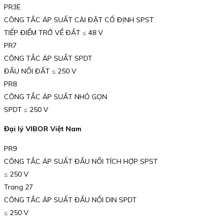
PR3E
CÔNG TẮC ÁP SUẤT CÀI ĐẶT CỐ ĐỊNH SPST
TIẾP ĐIỂM TRỞ VỀ ĐẤT ≤ 48 V
PR7
CÔNG TẮC ÁP SUẤT SPDT
ĐẦU NỐI ĐẤT ≤ 250 V
PR8
CÔNG TẮC ÁP SUẤT NHỎ GỌN
SPDT ≤ 250 V
Đại lý VIBOR Việt Nam
PR9
CÔNG TẮC ÁP SUẤT ĐẦU NỐI TÍCH HỢP SPST
≤ 250 V
Trang 27
CÔNG TẮC ÁP SUẤT ĐẦU NỐI DIN SPDT
≤ 250 V