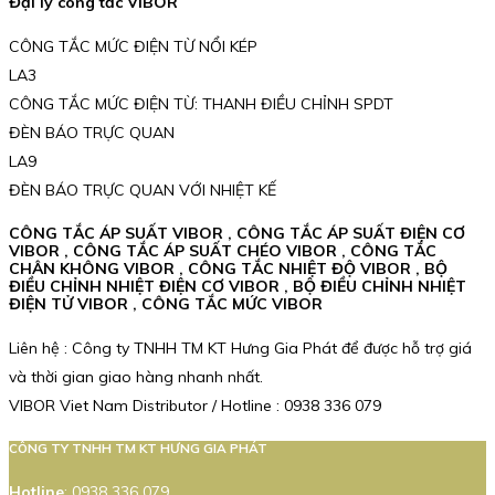
Đại lý công tắc VIBOR
CÔNG TẮC MỨC ĐIỆN TỪ NỔI KÉP
LA3
CÔNG TẮC MỨC ĐIỆN TỪ: THANH ĐIỀU CHỈNH SPDT
ĐÈN BÁO TRỰC QUAN
LA9
ĐÈN BÁO TRỰC QUAN VỚI NHIỆT KẾ
CÔNG TẮC ÁP SUẤT VIBOR , CÔNG TẮC ÁP SUẤT ĐIỆN CƠ
VIBOR , CÔNG TẮC ÁP SUẤT CHÉO VIBOR , CÔNG TẮC
CHÂN KHÔNG VIBOR , CÔNG TẮC NHIỆT ĐỘ VIBOR , BỘ
ĐIỀU CHỈNH NHIỆT ĐIỆN CƠ VIBOR , BỘ ĐIỀU CHỈNH NHIỆT
ĐIỆN TỬ VIBOR , CÔNG TẮC MỨC VIBOR
Liên hệ : Công ty TNHH TM KT Hưng Gia Phát để được hỗ trợ giá
và thời gian giao hàng nhanh nhất.
VIBOR Viet Nam Distributor / Hotline : 0938 336 079
CÔNG TY TNHH TM KT HƯNG GIA PHÁT
Hotline
:
0938 336 079