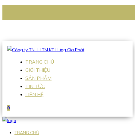
CÔNG TY TNHH TM KT HƯNG GIA PHÁT
Hotline
:
0938 336 079
Email
:
Sales2@hgpvietnam.com
TRANG CHỦ
GIỚI THIỆU
SẢN PHẨM
TIN TỨC
LIÊN HỆ
0
TRANG CHỦ