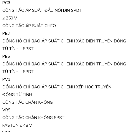
PC3
CÔNG TẮC ÁP SUẤT ĐẦU NỐI DIN SPDT
≤ 250 V
CÔNG TẮC ÁP SUẤT CHÉO
PE3
ĐỒNG HỒ CHỈ BÁO ÁP SUẤT CHÊNH XÁC ĐIỆN TRUYỀN ĐỘNG
TỪ TÍNH – SPST
PE5
ĐỒNG HỒ CHỈ BÁO ÁP SUẤT CHÊNH XÁC ĐIỆN TRUYỀN ĐỘNG
TỪ TÍNH – SPDT
PV1
ĐỒNG HỒ CHỈ BÁO ÁP SUẤT CHÊNH XẾP HỌC TRUYỀN
ĐỘNG TỪ TÍNH
CÔNG TẮC CHÂN KHÔNG
VR5
CÔNG TẮC CHÂN KHÔNG SPST
FASTON ≤ 48 V