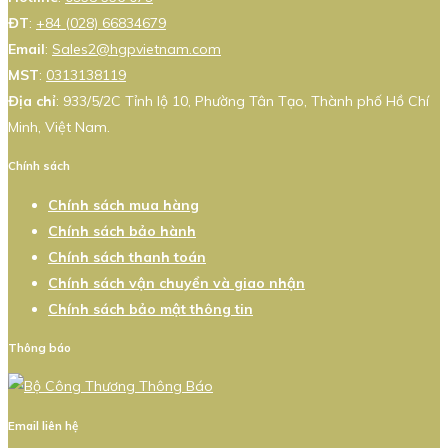
ĐT
:
+84 (028) 66834679
Email
:
Sales2@hgpvietnam.com
MST
:
0313138119
Địa chỉ
: 933/5/2C Tỉnh lộ 10, Phường Tân Tạo, Thành phố Hồ Chí
Minh, Việt Nam.
Chính sách
Chính sách mua hàng
Chính sách bảo hành
Chính sách thanh toán
Chính sách vận chuyển và giao nhận
Chính sách bảo mật thông tin
Thông báo
Email liên hệ