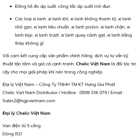
Đồng hồ đo áp suất, công tắc áp suất mô-đun
Các loại xi lanh: xi lanh khí, xi lanh không thanh từ, xi lanh
nhỏ gọn, xi lanh tiêu chuẩn, xi lanh piston, xi lanh chặn, xi
lanh kẹp, xi lanh trượt, xi lanh quay cánh gạt, xi lanh bằng
thép không gỉ
Với cam kết cung cấp sản phẩm chính hãng, dịch vụ tư vấn kỹ
thuật tận tâm và giá cả cạnh tranh,
Chelic Việt Nam
là đối tác tin
cậy cho mọi giải pháp khí nén trong công nghiệp.
Đại lý Việt Nam – Công Ty TNHH TM KT Hưng Gia Phát
Chelic Viet Nam Distributor / Hotline : 0938 336 079 / Email :
Sales2@hgpvietnam.com
Đại lý Chelic Việt Nam
Van điện từ 5 cổng
Dòng ISO