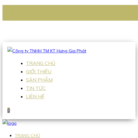
CÔNG TY TNHH TM KT HƯNG GIA PHÁT
Hotline
:
0938 336 079
Email
:
Sales2@hgpvietnam.com
TRANG CHỦ
GIỚI THIỆU
SẢN PHẨM
TIN TỨC
LIÊN HỆ
0
TRANG CHỦ