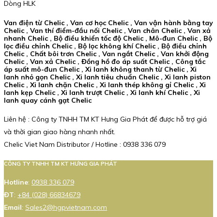
Dòng HLK
Van điện từ Chelic , Van cơ học Chelic , Van vận hành bằng tay
Chelic , Van thí điểm-đầu nối Chelic , Van chân Chelic , Van xả
nhanh Chelic , Bộ điều khiển tốc độ Chelic , Mô-đun Chelic , Bộ
lọc điều chỉnh Chelic , Bộ lọc không khí Chelic , Bộ điều chỉnh
Chelic , Chất bôi trơn Chelic , Van ngắt Chelic , Van khởi động
Chelic , Van xả Chelic , Đồng hồ đo áp suất Chelic , Công tắc
áp suất mô-đun Chelic , Xi lanh không thanh từ Chelic , Xi
lanh nhỏ gọn Chelic , Xi lanh tiêu chuẩn Chelic , Xi lanh piston
Chelic , Xi lanh chặn Chelic , Xi lanh thép không gỉ Chelic , Xi
lanh kẹp Chelic , Xi lanh trượt Chelic , Xi lanh khí Chelic , Xi
lanh quay cánh gạt Chelic
Liên hệ : Công ty TNHH TM KT Hưng Gia Phát để được hỗ trợ giá
và thời gian giao hàng nhanh nhất.
Chelic Viet Nam Distributor / Hotline : 0938 336 079
CÔNG TY TNHH TM KT HƯNG GIA PHÁT
Hotline
:
0938 336 079
ĐT
:
+84 (028) 66834679
Email
:
Sales2@hgpvietnam.com