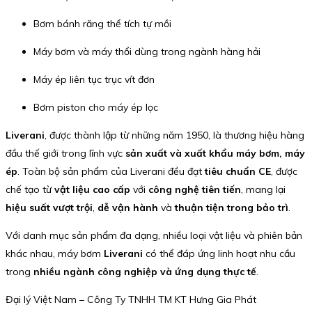
Bơm bánh răng thể tích tự mồi
Máy bơm và máy thổi dùng trong ngành hàng hải
Máy ép liên tục trục vít đơn
Bơm piston cho máy ép lọc
Liverani
, được thành lập từ những năm 1950, là thương hiệu hàng
đầu thế giới trong lĩnh vực
sản xuất và xuất khẩu máy bơm, máy
ép
. Toàn bộ sản phẩm của Liverani đều đạt
tiêu chuẩn CE
, được
chế tạo từ
vật liệu cao cấp
với
công nghệ tiên tiến
, mang lại
hiệu suất vượt trội
,
dễ vận hành
và
thuận tiện trong bảo trì
.
Với danh mục sản phẩm đa dạng, nhiều loại vật liệu và phiên bản
khác nhau, máy bơm
Liverani
có thể đáp ứng linh hoạt nhu cầu
trong
nhiều ngành công nghiệp và ứng dụng thực tế
.
Đại lý Việt Nam – Công Ty TNHH TM KT Hưng Gia Phát