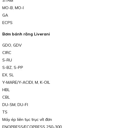
STRM
MO-B, MO-I
GA
ECPS
Bơm bánh răng Liverani
GDO, GDV
CIRC
S-RU
S-BZ, S-PP
EX, SL
Y-MARE/Y-ACIDI, M, K-OIL
HBL
CBL
DU-SM, DU-FI
TS
Máy ép liên tục trục vít đơn
ENOPRESS/ECOPRESS 250-300