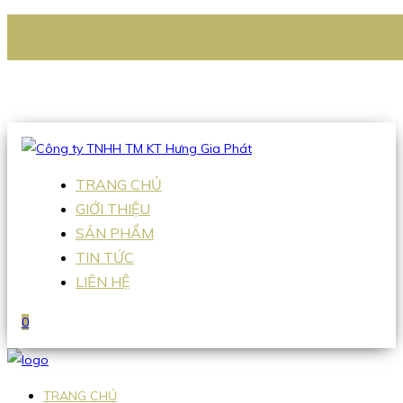
CÔNG TY TNHH TM KT HƯNG GIA PHÁT
Hotline
:
0938 336 079
Email
:
Sales2@hgpvietnam.com
TRANG CHỦ
GIỚI THIỆU
SẢN PHẨM
TIN TỨC
LIÊN HỆ
0
TRANG CHỦ