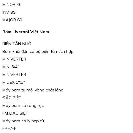
MINOR 40
INV BS
MAJOR 60
Bơm Liverani Việt Nam
BIẾN TẦN NHỎ
Bơm khối đơn có bộ biến tần tích hợp
MINIVERTER
MINI 3/4″
MINIVERTER
MIDEX 1″1/4
Máy bơm tự mồi vòng chất lỏng
ĐẶC BIỆT
Máy bơm có ròng rọc
FM ĐẶC BIỆT
Máy bơm có ly hợp từ
EPH/EP