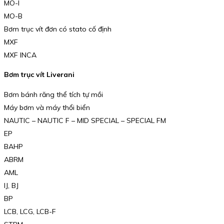
MO-I
MO-B
Bơm trục vít đơn có stato cố định
MXF
MXF INCA
Bơm trục vít Liverani
Bơm bánh răng thể tích tự mồi
Máy bơm và máy thổi biển
NAUTIC – NAUTIC F – MID SPECIAL – SPECIAL FM
EP
BAHP
ABRM
AML
IJ, BJ
BP
LCB, LCG, LCB-F