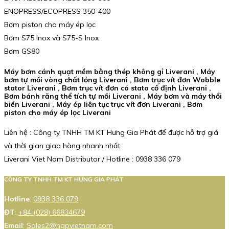
ENOPRESS/ECOPRESS 350-400
Bơm piston cho máy ép lọc
Bơm S75 Inox và S75-S Inox
Bơm GS80
Máy bơm cánh quạt mềm bằng thép không gỉ Liverani , Máy
bơm tự mồi vòng chất lỏng Liverani , Bơm trục vít đơn Wobble
stator Liverani , Bơm trục vít đơn có stato cố định Liverani ,
Bơm bánh răng thể tích tự mồi Liverani , Máy bơm và máy thổi
biển Liverani , Máy ép liên tục trục vít đơn Liverani , Bơm
piston cho máy ép lọc Liverani
Liên hệ : Công ty TNHH TM KT Hưng Gia Phát để được hỗ trợ giá
và thời gian giao hàng nhanh nhất.
Liverani Viet Nam Distributor / Hotline : 0938 336 079
CÔNG TY TNHH TM KT HƯNG GIA PHÁT
Hotline
:
0938 336 079
ĐT
:
+84 (028) 66834679
Email
:
Sales2@hgpvietnam.com