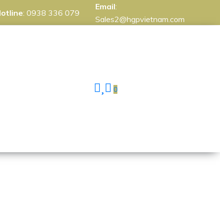
Email
:
otline
:
0938 336 079
Sales2@hgpvietnam.com
0