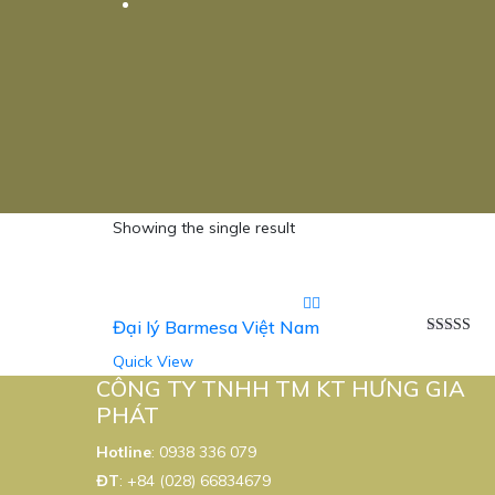
Showing the single result
Đại lý Barmesa Việt Nam
Được xếp
Quick View
hạng
5.00
sao
CÔNG TY TNHH TM KT HƯNG GIA
PHÁT
Hotline
:
0938 336 079
ĐT
:
+84 (028) 66834679