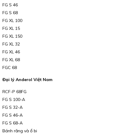
FG S 46
FG S 68
FG XL 100
FG XL 15
FG XL 150
FG XL 32
FG XL 46
FG XL 68
FGC 68
Đại lý Anderol Việt Nam
RCF-P 68FG
FG S 100-A
FG S 32-A
FG S 46-A
FG S 68-A
Bánh răng và ổ bi