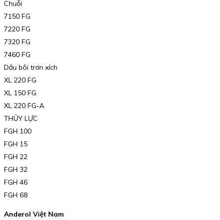
Chuỗi
7150 FG
7220 FG
7320 FG
7460 FG
Dầu bôi trơn xích
XL 220 FG
XL 150 FG
XL 220 FG-A
THỦY LỰC
FGH 100
FGH 15
FGH 22
FGH 32
FGH 46
FGH 68
Anderol Việt Nam