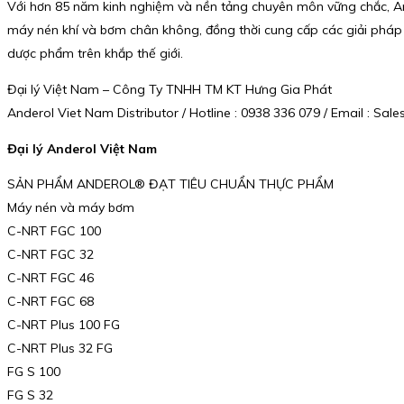
Với hơn 85 năm kinh nghiệm và nền tảng chuyên môn vững chắc, Ander
máy nén khí và bơm chân không, đồng thời cung cấp các giải pháp 
dược phẩm trên khắp thế giới.
Đại lý Việt Nam – Công Ty TNHH TM KT Hưng Gia Phát
Anderol Viet Nam Distributor / Hotline : 0938 336 079 / Email : S
Đại lý Anderol Việt Nam
SẢN PHẨM ANDEROL® ĐẠT TIÊU CHUẨN THỰC PHẨM
Máy nén và máy bơm
C-NRT FGC 100
C-NRT FGC 32
C-NRT FGC 46
C-NRT FGC 68
C-NRT Plus 100 FG
C-NRT Plus 32 FG
FG S 100
FG S 32