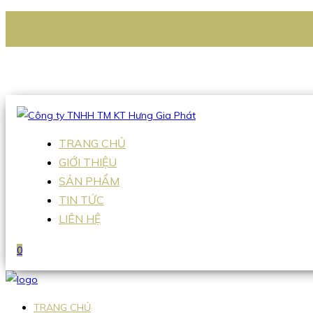
CÔNG TY TNHH TM KT HƯNG GIA PHÁT
Hotline
:
0938 336 079
Email
:
Sales2@hgpvietnam.com
TRANG CHỦ
GIỚI THIỆU
SẢN PHẨM
TIN TỨC
LIÊN HỆ
0
TRANG CHỦ