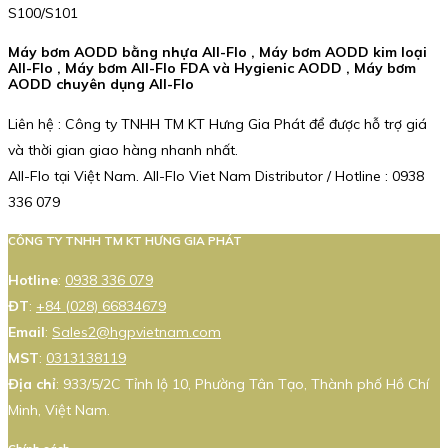
S100/S101
Máy bơm AODD bằng nhựa All-Flo , Máy bơm AODD kim loại
All-Flo , Máy bơm All-Flo FDA và Hygienic AODD , Máy bơm
AODD chuyên dụng All-Flo
Liên hệ : Công ty TNHH TM KT Hưng Gia Phát để được hỗ trợ giá
và thời gian giao hàng nhanh nhất.
All-Flo tại Việt Nam. All-Flo Viet Nam Distributor / Hotline : 0938
336 079
CÔNG TY TNHH TM KT HƯNG GIA PHÁT
Hotline
:
0938 336 079
ĐT
:
+84 (028) 66834679
Email
:
Sales2@hgpvietnam.com
MST
:
0313138119
Địa chỉ
: 933/5/2C Tỉnh lộ 10, Phường Tân Tạo, Thành phố Hồ Chí
Minh, Việt Nam.