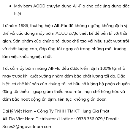
Máy bơm AODD chuyên dụng All-Flo cho các ứng dụng đặc
biệt
Từ năm 1986, thương hiệu
All-Flo
đã không ngừng khẳng định vị
thế với các dòng máy bơm AODD được thiết kế để bền bỉ với thời
gian. Sản phẩm của chúng tôi được chế tạo với hiệu suất vượt trội
và chất lượng cao, đáp ứng tốt ngay cả trong những môi trường
làm việc khắc nghiệt nhất.
Tất cả máy bơm màng All-Flo đều được kiểm định 100% tại nhà
máy trước khi xuất xưởng nhằm đảm bảo chất lượng tối đa. Đặc
biệt, cơ chế khí nén của chúng tôi sở hữu số lượng bộ phận chuyển
động tối thiểu – giúp giảm thiểu hao mòn, hạn chế hỏng hóc và
đảm bảo hoạt động ổn định, liên tục, không gián đoạn.
Đại lý Việt Nam – Công Ty TNHH TM KT Hưng Gia Phát
All-Flo Viet Nam Distributor / Hotline : 0938 336 079 / Email :
Sales2@hgpvietnam.com