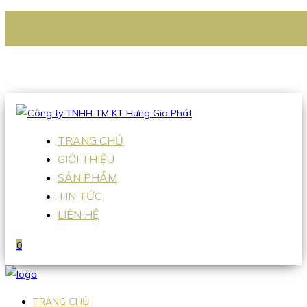
CÔNG TY TNHH TM KT HƯNG GIA PHÁT
Hotline
:
0938 336 079
Email
:
Sales2@hgpvietnam.com
TRANG CHỦ
GIỚI THIỆU
SẢN PHẨM
TIN TỨC
LIÊN HỆ
0
TRANG CHỦ