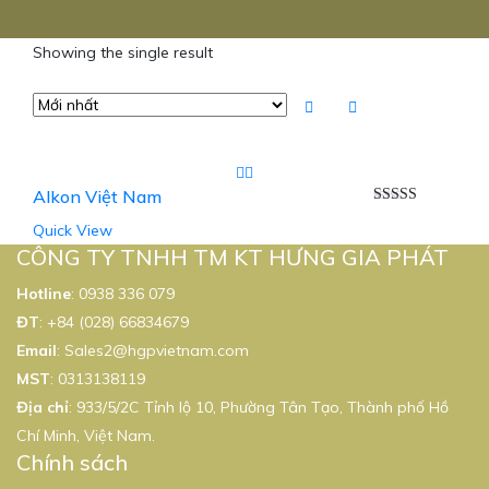
Showing the single result
Alkon Việt Nam
Được xếp
Quick View
hạng
5.00
5
sao
CÔNG TY TNHH TM KT HƯNG GIA PHÁT
Hotline
:
0938 336 079
ĐT
:
+84 (028) 66834679
Email
:
Sales2@hgpvietnam.com
MST
:
0313138119
Địa chỉ
: 933/5/2C Tỉnh lộ 10, Phường Tân Tạo, Thành phố Hồ
Chí Minh, Việt Nam.
Chính sách