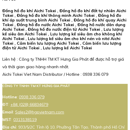
Đồng hồ đo khí Aichi Tokei , Đồng hồ đo khí đốt tự nhiên Aichi
Tokei , Đồng hồ đo khí thông minh Aichi Tokei , Đồng hồ đo
khí áp suất trung bình Aichi Tokei , Đồng hồ đo khí quay Aichi
Tokei , Đồng hồ đo nước Aichi Tokei , Đồng hồ nước dân dụng
Aichi Tokei , Đồng hồ đo nước điện từ Aichi Tokei , Lưu lượng
kế siêu âm Aichi Tokei , Lưu lượng kế siêu âm cho không khí
Aichi Tokei , Lưu lượng kế siêu âm cho khí nén và nitơ Aichi
Tokei , Cảm biến lưu lượng Aichi Tokei , Cảm biến lưu lượng
điện từ Aichi Tokei , Lưu lượng kế Aichi Tokei
Liên hệ : Công ty TNHH TM KT Hưng Gia Phát để được hỗ trợ giá
và thời gian giao hàng nhanh nhất.
Aichi Tokei Viet Nam Distributor / Hotline : 0938 336 079
CÔNG TY TNHH TM KT HƯNG GIA PHÁT
Hotline
:
0938 336 079
ĐT
:
+84 (028) 66834679
Email
:
Sales2@hgpvietnam.com
MST
:
0313138119
Địa chỉ
: 933/5/2C Tỉnh lộ 10, Phường Tân Tạo, Thành phố Hồ Chí