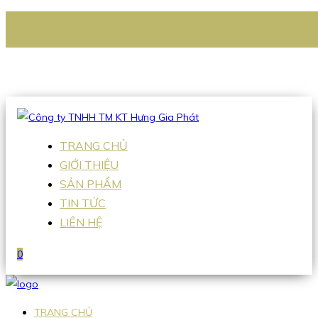
CÔNG TY TNHH TM KT HƯNG GIA PHÁT
Hotline
:
0938 336 079
Email
:
Sales2@hgpvietnam.com
TRANG CHỦ
GIỚI THIỆU
SẢN PHẨM
TIN TỨC
LIÊN HỆ
0
TRANG CHỦ