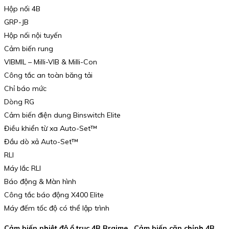
Hộp nối 4B
GRP-JB
Hộp nối nội tuyến
Cảm biến rung
VIBMIL – Milli-VIB & Milli-Con
Công tắc an toàn băng tải
Chỉ báo mức
Dòng RG
Cảm biến điện dung Binswitch Elite
Điều khiển từ xa Auto-Set™
Đầu dò xả Auto-Set™
RLI
Máy lắc RLI
Báo động & Màn hình
Công tắc báo động X400 Elite
Máy đếm tốc độ có thể lập trình
Cảm biến nhiệt độ ổ trục 4B Braime , Cảm biến căn chỉnh 4B