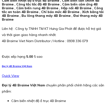
Cảm biến nhiệt độ ổ trục 4B Braime , Cảm biến căn chỉnh 4B
Braime , Công tắc tốc độ 4B Braime , Cảm biến cảm ứng 4B
Braime , Cảm biến rung 4B Braime , Hộp nối 4B Braime , Công
tắc an toàn 4B Braime , Chỉ báo mức 4B Braime , Xích băng tải
4B Braime , Bu lông thang máy 4B Braime , Đai thang máy 4B
Braime
Liên hệ : Công ty TNHH TM KT Hưng Gia Phát để được hỗ trợ giá
và thời gian giao hàng nhanh nhất.
4B Braime Viet Nam Distributor / Hotline : 0938 336 079
Được xếp hạng
5.00
5 sao
Đại lý 4B Braime Việt Nam
Quick View
Đại lý 4B Braime Việt Nam
chuyên phân phối chính hãng các sản
phẩm:
Cảm biến nhiệt độ ổ trục 4B Braime