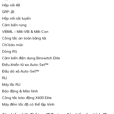
Hộp nối 4B
GRP-JB
Hộp nối nội tuyến
Cảm biến rung
VIBMIL – Milli-VIB & Milli-Con
Công tắc an toàn băng tải
Chỉ báo mức
Dòng RG
Cảm biến điện dung Binswitch Elite
Điều khiển từ xa Auto-Set™
Đầu dò xả Auto-Set™
RLI
Máy lắc RLI
Báo động & Màn hình
Công tắc báo động X400 Elite
Máy đếm tốc độ có thể lập trình