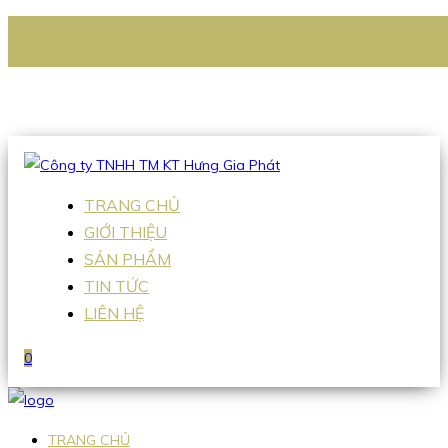
CÔNG TY TNHH TM KT HƯNG GIA PHÁT
Hotline
:
0938 336 079
Email
:
Sales2@hgpvietnam.com
TRANG CHỦ
GIỚI THIỆU
SẢN PHẨM
TIN TỨC
LIÊN HỆ
0
TRANG CHỦ