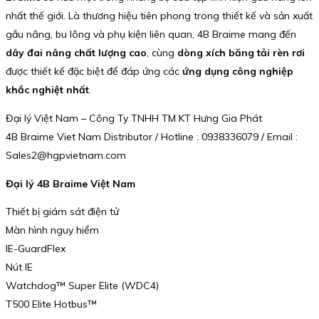
nhất thế giới. Là thương hiệu tiên phong trong thiết kế và sản xuất
gầu nâng, bu lông và phụ kiện liên quan, 4B Braime mang đến
dây đai nâng chất lượng cao
, cùng
dòng xích băng tải rèn rơi
được thiết kế đặc biệt để đáp ứng các
ứng dụng công nghiệp
khắc nghiệt nhất
.
Đại lý Việt Nam – Công Ty TNHH TM KT Hưng Gia Phát
4B Braime Viet Nam Distributor / Hotline : 0938336079 / Email :
Sales2@hgpvietnam.com
Đại lý 4B Braime Việt Nam
Thiết bị giám sát điện tử
Màn hình nguy hiểm
IE-GuardFlex
Nút IE
Watchdog™ Super Elite (WDC4)
T500 Elite Hotbus™