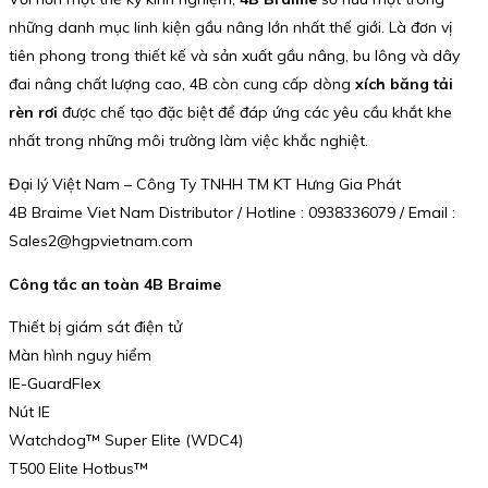
những danh mục linh kiện gầu nâng lớn nhất thế giới. Là đơn vị
tiên phong trong thiết kế và sản xuất gầu nâng, bu lông và dây
đai nâng chất lượng cao, 4B còn cung cấp dòng
xích băng tải
rèn rơi
được chế tạo đặc biệt để đáp ứng các yêu cầu khắt khe
nhất trong những môi trường làm việc khắc nghiệt.
Đại lý Việt Nam – Công Ty TNHH TM KT Hưng Gia Phát
4B Braime Viet Nam Distributor / Hotline : 0938336079 / Email :
Sales2@hgpvietnam.com
Công tắc an toàn 4B Braime
Thiết bị giám sát điện tử
Màn hình nguy hiểm
IE-GuardFlex
Nút IE
Watchdog™ Super Elite (WDC4)
T500 Elite Hotbus™