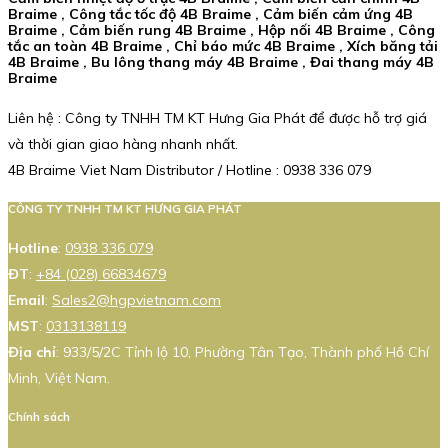
Braime , Công tắc tốc độ 4B Braime , Cảm biến cảm ứng 4B
Braime , Cảm biến rung 4B Braime , Hộp nối 4B Braime , Công
tắc an toàn 4B Braime , Chỉ báo mức 4B Braime , Xích băng tải
4B Braime , Bu lông thang máy 4B Braime , Đai thang máy 4B
Braime
Liên hệ : Công ty TNHH TM KT Hưng Gia Phát để được hỗ trợ giá
và thời gian giao hàng nhanh nhất.
4B Braime Viet Nam Distributor / Hotline : 0938 336 079
CÔNG TY TNHH TM KT HƯNG GIA PHÁT
Hotline
:
0938 336 079
ĐT
:
+84 (028) 66834679
Email
:
Sales2@hgpvietnam.com
MST
:
0313138119
Địa chỉ
: 933/5/2C Tỉnh lộ 10, Phường Tân Tạo, Thành phố Hồ Chí
Minh, Việt Nam.
Chính sách