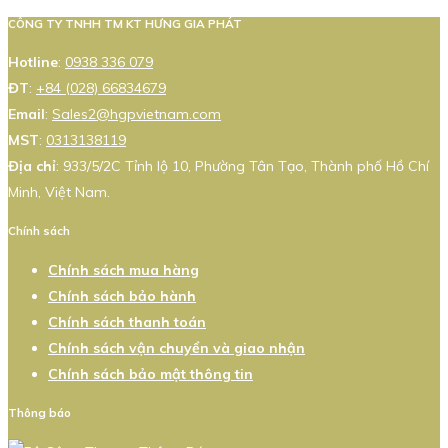
CÔNG TY TNHH TM KT HƯNG GIA PHÁT
Hotline
:
0938 336 079
ĐT
:
+84 (028) 66834679
Email
:
Sales2@hgpvietnam.com
MST
:
0313138119
Địa chỉ
: 933/5/2C Tỉnh lộ 10, Phường Tân Tạo, Thành phố Hồ Chí
Minh, Việt Nam.
Chính sách
Chính sách mua hàng
Chính sách bảo hành
Chính sách thanh toán
Chính sách vận chuyển và giao nhận
Chính sách bảo mật thông tin
Thông báo