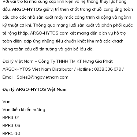
Với vai trò là nhà cung cấp linh kiện và hệ thống thủy lực hàng
đầu,
ARGO-HYTOS
giữ vị trí then chốt trong chuỗi cung ứng toàn
cầu cho các nhà sản xuất máy móc công trình di động và ngành
kỹ thuật cơ khí. Thông qua mạng lưới sản xuất và phân phối quốc
tế rộng khắp, ARGO-HYTOS cam kết mang đến dịch vụ hỗ trợ
toàn diện, đáp ứng những tiêu chuẩn khắt khe mà các khách
hàng toàn cầu đã tin tưởng và gắn bó lâu dài.
Đại lý Việt Nam – Công Ty TNHH TM KT Hưng Gia Phát
ARGO-HYTOS Viet Nam Distributor / Hotline : 0938 336 079 /
Email : Sales2@hgpvietnam.com
Đại lý ARGO-HYTOS Việt Nam
Van
Van điều khiển hướng
RPR3-04
RPR3-06
RPR1-10