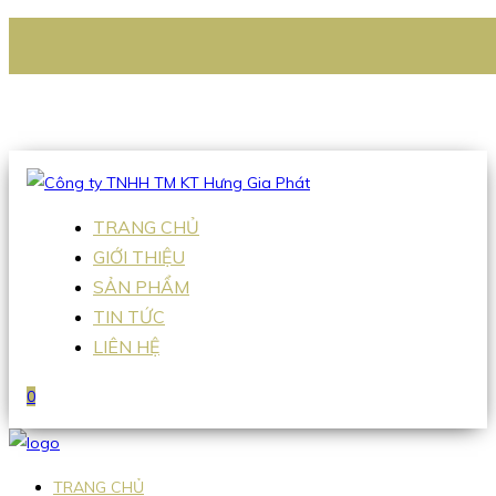
CÔNG TY TNHH TM KT HƯNG GIA PHÁT
Hotline
:
0938 336 079
Email
:
Sales2@hgpvietnam.com
TRANG CHỦ
GIỚI THIỆU
SẢN PHẨM
TIN TỨC
LIÊN HỆ
0
TRANG CHỦ