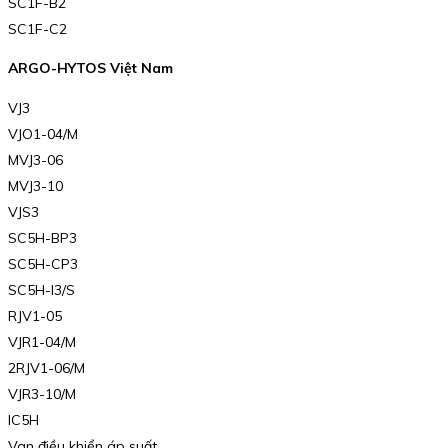
SC1F-B2
SC1F-C2
ARGO-HYTOS Việt Nam
VJ3
VJO1-04/M
MVJ3-06
MVJ3-10
VJS3
SC5H-BP3
SC5H-CP3
SC5H-I3/S
RJV1-05
VJR1-04/M
2RJV1-06/M
VJR3-10/M
IC5H
Van điều khiển áp suất