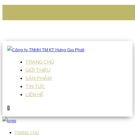
CÔNG TY TNHH TM KT HƯNG GIA PHÁT
Hotline
:
0938 336 079
Email
:
Sales2@hgpvietnam.com
TRANG CHỦ
GIỚI THIỆU
SẢN PHẨM
TIN TỨC
LIÊN HỆ
0
TRANG CHỦ