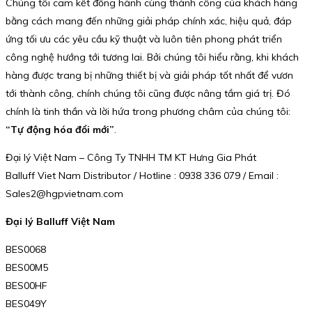
Chúng tôi cam kết đồng hành cùng thành công của khách hàng
bằng cách mang đến những giải pháp chính xác, hiệu quả, đáp
ứng tối ưu các yêu cầu kỹ thuật và luôn tiên phong phát triển
công nghệ hướng tới tương lai. Bởi chúng tôi hiểu rằng, khi khách
hàng được trang bị những thiết bị và giải pháp tốt nhất để vươn
tới thành công, chính chúng tôi cũng được nâng tầm giá trị. Đó
chính là tinh thần và lời hứa trong phương châm của chúng tôi:
“Tự động hóa đổi mới”
.
Đại lý Việt Nam – Công Ty TNHH TM KT Hưng Gia Phát
Balluff Viet Nam Distributor / Hotline : 0938 336 079 / Email :
Sales2@hgpvietnam.com
Đại lý Balluff Việt Nam
BES0068
BES00M5
BES00HF
BES049Y