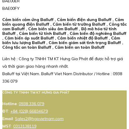
BAE00ER
BAE00FY
Cảm biến cảm ứng Balluff , Cảm biến điện dung Balluff , Cảm
biến quang điện Balluff , Cảm biến từ trường Balluff , Công tắc
cam Balluff , Cảm biến siêu âm Balluff , Bộ mã hóa từ tính
Balluff , Cảm biến từ tính Balluff , Cảm biến độ nghiêng Balluff
, Cảm biến áp suất Balluff , Cảm biến nhiệt độ Balluff , Cảm
biến lưu lượng Balluff , Cảm biến giám sát tình trạng Balluff ,
Công tắc an toàn Balluff , Cảm biến an toàn Balluff
Liên hệ : Công ty TNHH TM KT Hưng Gia Phát để được hỗ trợ giá
và thời gian giao hàng nhanh nhất.
Balluff tại Việt Nam. Balluff Viet Nam Distributor / Hotline : 0938
336 079
CÔNG TY TNHH TM KT HƯNG GIA PHÁT
Hotline
:
0938 336 079
ĐT
:
+84 (028) 66834679
Email
:
Sales2@hgpvietnam.com
MST
:
0313138119