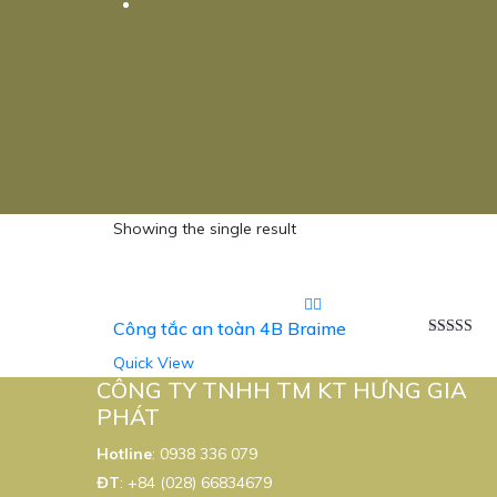
Showing the single result
Công tắc an toàn 4B Braime
Được xếp
Quick View
hạng
5.00
sao
CÔNG TY TNHH TM KT HƯNG GIA
PHÁT
Hotline
:
0938 336 079
ĐT
:
+84 (028) 66834679