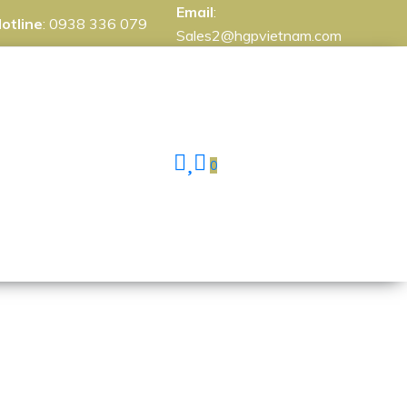
Email
:
otline
:
0938 336 079
Sales2@hgpvietnam.com
0