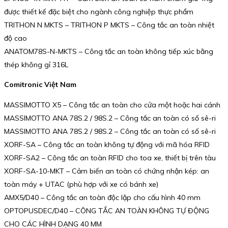
được thiết kế đặc biệt cho ngành công nghiệp thực phẩm
TRITHON N MKTS – TRITHON P MKTS – Công tắc an toàn nhiệt
độ cao
ANATOM78S-N-MKTS – Công tắc an toàn không tiếp xúc bằng
thép không gỉ 316L
Comitronic Việt Nam
MASSIMOTTO X5 – Công tắc an toàn cho cửa một hoặc hai cánh
MASSIMOTTO ANA 78S.2 / 98S.2 – Công tắc an toàn có số sê-ri
MASSIMOTTO ANA 78S.2 / 98S.2 – Công tắc an toàn có số sê-ri
XORF-SA – Công tắc an toàn không tự động với mã hóa RFID
XORF-SA2 – Công tắc an toàn RFID cho toa xe, thiết bị trên tàu
XORF-SA-10-MKT – Cảm biến an toàn có chứng nhận kép: an
toàn máy + UTAC (phù hợp với xe có bánh xe)
AMX5/D40 – Công tắc an toàn độc lập cho cấu hình 40 mm
OPTOPUSDEC/D40 – CÔNG TẮC AN TOÀN KHÔNG TỰ ĐỘNG
CHO CÁC HÌNH DẠNG 40 MM