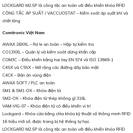
LOCKGARD M2.SP là công tắc an toàn với điều khiển khóa RFID
CÔNG TẮC ÁP SUẤT / VACCUOSTAT – Kiểm soát áp suất khí và
chất lỏng
Comitronic Việt Nam
AWAX 26XXL – Rơ le an toàn – Hộp tự kiểm tra
CO13XXL – Quản lý và kiểm soát dừng khẩn cấp
COM3C – Điều khiển bằng hai tay EN 574 và ISO 13849-1
C4SX và C5SX – Mở rộng các đường dây bảo mật
C4CK – Bản án vùng điện
AWAX SOFT / PLC an toàn
SM1 & SM1-OX – Khóa điện từ
SM2-OX – Khóa điện từ thép không gỉ 316L
VAM-VIG-07 – Khóa điện từ có điều khiển vị trí
Lockgard – Khóa cửa bằng chìa khóa kỹ thuật số thông minh RFID
16 triệu mã số, được trang bị hệ thống tự học
LOCKGARD M2.SP là công tắc an toàn với điều khiển khóa RFID