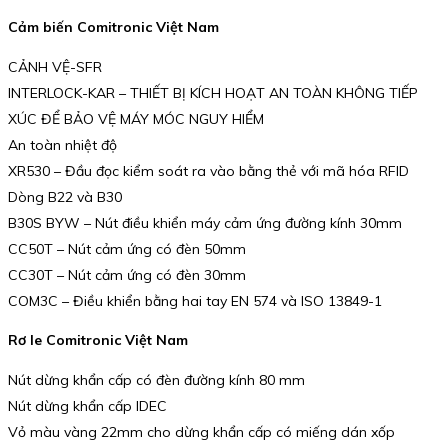
Cảm biến Comitronic Việt Nam
CẢNH VỆ-SFR
INTERLOCK-KAR – THIẾT BỊ KÍCH HOẠT AN TOÀN KHÔNG TIẾP
XÚC ĐỂ BẢO VỆ MÁY MÓC NGUY HIỂM
An toàn nhiệt độ
XR530 – Đầu đọc kiểm soát ra vào bằng thẻ với mã hóa RFID
Dòng B22 và B30
B30S BYW – Nút điều khiển máy cảm ứng đường kính 30mm
CC50T – Nút cảm ứng có đèn 50mm
CC30T – Nút cảm ứng có đèn 30mm
COM3C – Điều khiển bằng hai tay EN 574 và ISO 13849-1
Rơ le Comitronic Việt Nam
Nút dừng khẩn cấp có đèn đường kính 80 mm
Nút dừng khẩn cấp IDEC
Vỏ màu vàng 22mm cho dừng khẩn cấp có miếng dán xốp