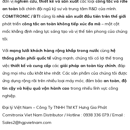
đơn vị
nghiên cứu, thiết kế và sản xuất
các loại
công tắc và rơle
an toàn
bởi chính đội ngũ kỹ sư và trung tâm R&D của mình.
COMITRONIC / BTI
cũng là
nhà sản xuất đầu tiên trên thế giới
phát triển
công tắc an toàn không tiếp xúc đa mã
– một cột
mốc khẳng định năng lực sáng tạo và vị thế tiên phong của chúng
tôi.
Với
mạng lưới khách hàng rộng khắp trong nước
cùng
hệ
thống phân phối quốc tế
vững mạnh, chúng tôi có lợi thế trong
việc
thiết kế và cung cấp
các
giải pháp an toàn tùy chỉnh
, đáp
ứng mọi nhu cầu khắt khe nhất. Các sản phẩm của chúng tôi được
ứng dụng rộng rãi trên nhiều loại máy móc, đảm bảo
an toàn, độ
tin cậy và hiệu quả vận hành cao
trong nhiều lĩnh vực công
nghiệp.
Đại lý Việt Nam – Công Ty TNHH TM KT Hưng Gia Phát
Comitronix Viet Nam Distributor / Hotline : 0938 336 079 / Email :
Sales2@hgpvietnam.com