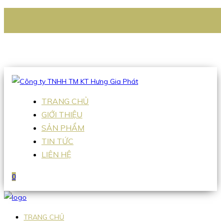
CÔNG TY TNHH TM KT HƯNG GIA PHÁT
Hotline
:
0938 336 079
Email
:
Sales2@hgpvietnam.com
TRANG CHỦ
GIỚI THIỆU
SẢN PHẨM
TIN TỨC
LIÊN HỆ
0
TRANG CHỦ