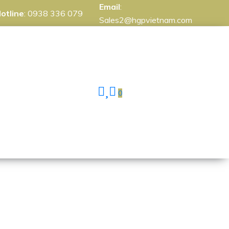
Email
:
otline
:
0938 336 079
Sales2@hgpvietnam.com
0