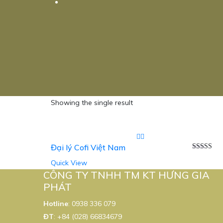
Showing the single result
Đại lý Cofi Việt Nam
Được xếp
Quick View
hạng
5.00
sao
CÔNG TY TNHH TM KT HƯNG GIA
PHÁT
Hotline
:
0938 336 079
ĐT
:
+84 (028) 66834679