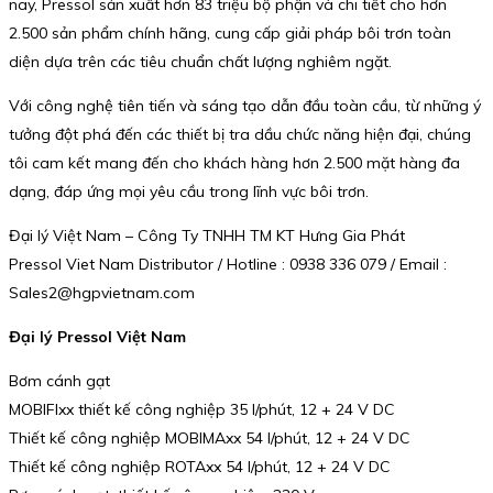
nay, Pressol sản xuất hơn 83 triệu bộ phận và chi tiết cho hơn
2.500 sản phẩm chính hãng, cung cấp giải pháp bôi trơn toàn
diện dựa trên các tiêu chuẩn chất lượng nghiêm ngặt.
Với công nghệ tiên tiến và sáng tạo dẫn đầu toàn cầu, từ những ý
tưởng đột phá đến các thiết bị tra dầu chức năng hiện đại, chúng
tôi cam kết mang đến cho khách hàng hơn 2.500 mặt hàng đa
dạng, đáp ứng mọi yêu cầu trong lĩnh vực bôi trơn.
Đại lý Việt Nam – Công Ty TNHH TM KT Hưng Gia Phát
Pressol Viet Nam Distributor / Hotline : 0938 336 079 / Email :
Sales2@hgpvietnam.com
Đại lý Pressol Việt Nam
Bơm cánh gạt
MOBIFIxx thiết kế công nghiệp 35 l/phút, 12 + 24 V DC
Thiết kế công nghiệp MOBIMAxx 54 l/phút, 12 + 24 V DC
Thiết kế công nghiệp ROTAxx 54 l/phút, 12 + 24 V DC