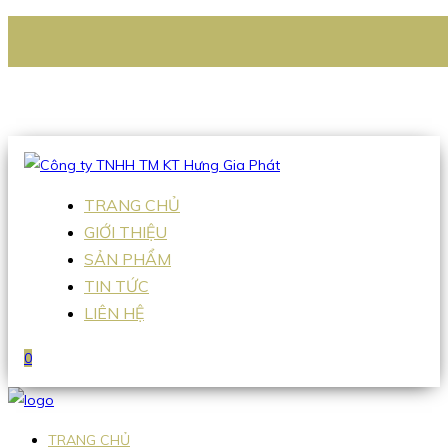
CÔNG TY TNHH TM KT HƯNG GIA PHÁT
Hotline
:
0938 336 079
Email
:
Sales2@hgpvietnam.com
TRANG CHỦ
GIỚI THIỆU
SẢN PHẨM
TIN TỨC
LIÊN HỆ
0
TRANG CHỦ