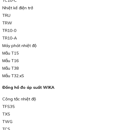
TC10-C
Nhiệt kế điện trở
TRU
TRW
TR10-0
TR10-A
Máy phát nhiệt độ
Mẫu T15
Mẫu T16
Mẫu T38
Mẫu T32.xS
Đồng hồ đo áp suất WIKA
Công tắc nhiệt độ
TFS35
TXS
TWG
TCS