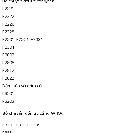
Bộ chuyển đổi lực căng/nén
F2221
F2222
F2226
F2229
F2301, F23C1, F23S1
F2304
F2802
F2808
F2812
F2822
Dầm uốn và dầm cắt
F3201
F3203
Bộ chuyển đổi lực căng WIKA
F3301, F33C1, F33S1
F3831