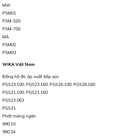
MW
PSM01
PSM-520
PSM-700
MA
PSM02
PSM03
WIKA Việt Nam
Đồng hồ đo áp suất tiếp xúc
PGS23.100, PGS23.160, PGS26.100, PGS26.160
PGS21.100, PGS21.160
PGS23.063
PGS21
Phớt màng ngăn
990.10
990.34