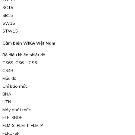
SC15
SB15
SW15
STW15
Cảm biến WIKA Việt Nam
Bộ điều khiển nhiệt độ
CS6S, CS6H, CS6L
CS4R
Mức độ
Chỉ báo mức
BNA
UTN
Máy phát mức
FLR-SBDF
FLM-S, FLM-T, FLM-P
FLRU-SFI