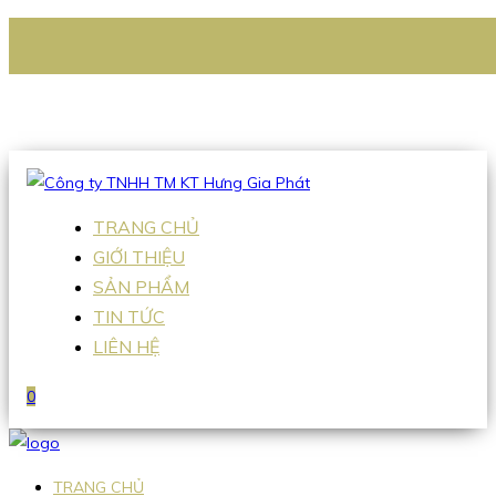
CÔNG TY TNHH TM KT HƯNG GIA PHÁT
Hotline
:
0938 336 079
Email
:
Sales2@hgpvietnam.com
TRANG CHỦ
GIỚI THIỆU
SẢN PHẨM
TIN TỨC
LIÊN HỆ
0
TRANG CHỦ