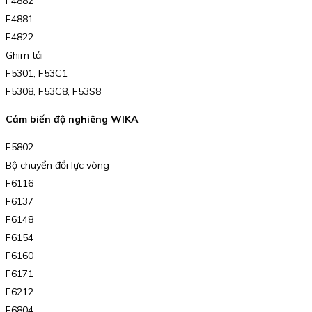
F4882
F4881
F4822
Ghim tải
F5301, F53C1
F5308, F53C8, F53S8
Cảm biến độ nghiêng WIKA
F5802
Bộ chuyển đổi lực vòng
F6116
F6137
F6148
F6154
F6160
F6171
F6212
F6804