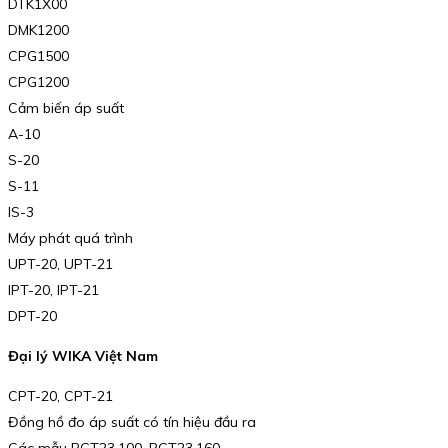
DTK1X00
DMK1200
CPG1500
CPG1200
Cảm biến áp suất
A-10
S-20
S-11
IS-3
Máy phát quá trình
UPT-20, UPT-21
IPT-20, IPT-21
DPT-20
Đại lý WIKA Việt Nam
CPT-20, CPT-21
Đồng hồ đo áp suất có tín hiệu đầu ra
Các mẫu PGT23.100, PGT23.160