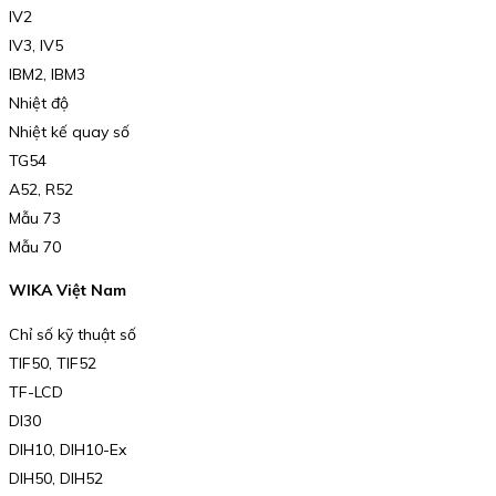
IV2
IV3, IV5
IBM2, IBM3
Nhiệt độ
Nhiệt kế quay số
TG54
A52, R52
Mẫu 73
Mẫu 70
WIKA Việt Nam
Chỉ số kỹ thuật số
TIF50, TIF52
TF-LCD
DI30
DIH10, DIH10-Ex
DIH50, DIH52