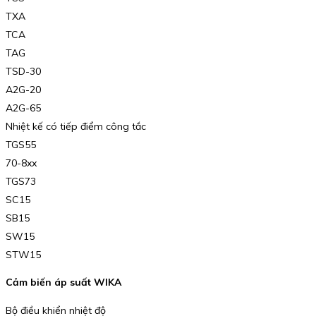
TXA
TCA
TAG
TSD-30
A2G-20
A2G-65
Nhiệt kế có tiếp điểm công tắc
TGS55
70-8xx
TGS73
SC15
SB15
SW15
STW15
Cảm biến áp suất WIKA
Bộ điều khiển nhiệt độ