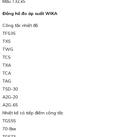
Mẫu T32.xS
Đồng hồ đo áp suất WIKA
Công tắc nhiệt độ
TFS35
TXS
TWG
TCS
TXA
TCA
TAG
TSD-30
A2G-20
A2G-65
Nhiệt kế có tiếp điểm công tắc
TGS55
70-8xx
TGS73