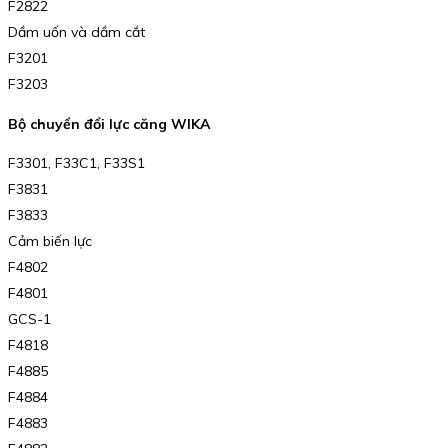
F2822
Dầm uốn và dầm cắt
F3201
F3203
Bộ chuyển đổi lực căng WIKA
F3301, F33C1, F33S1
F3831
F3833
Cảm biến lực
F4802
F4801
GCS-1
F4818
F4885
F4884
F4883