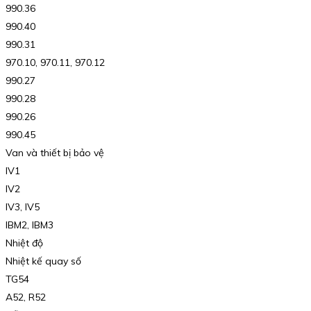
990.36
990.40
990.31
970.10, 970.11, 970.12
990.27
990.28
990.26
990.45
Van và thiết bị bảo vệ
IV1
IV2
IV3, IV5
IBM2, IBM3
Nhiệt độ
Nhiệt kế quay số
TG54
A52, R52