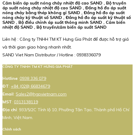
Cảm biến áp suất nóng chảy nhiệt độ cao SAND , Bộ truyền
áp suất nóng chảy nhiệt độ cao SAND , Đồng hồ đo áp suất
nóng chảy bằng thép không gỉ SAND , Đồng hồ đo áp suất
nóng chảy kỹ thuật số SAND , Đồng hồ đo áp suất kỹ thuật số
SAND , Bộ điều chỉnh áp suất thông minh SAND , Cảm biến
nhiệt độ SAND , Bộ truyền/cảm biến áp suất SAND
Liên hệ : Công ty TNHH TM KT Hưng Gia Phát để được hỗ trợ giá
và thời gian giao hàng nhanh nhất.
SAND Viet Nam Distributor / Hotline : 0938336079
CÔNG TY TNHH TM KT HƯNG GIA PHÁT
Hotline
:
0938 336 079
ĐT
:
+84 (028) 66834679
Email
:
Sales2@hgpvietnam.com
MST
:
0313138119
Địa chỉ
: 933/5/2C Tỉnh lộ 10, Phường Tân Tạo, Thành phố Hồ Chí
Minh, Việt Nam.
Chính sách