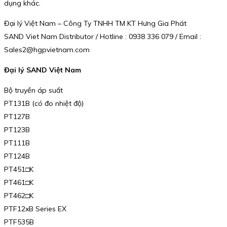
dụng khác.
Đại lý Việt Nam – Công Ty TNHH TM KT Hưng Gia Phát
SAND Viet Nam Distributor / Hotline : 0938 336 079 / Email :
Sales2@hgpvietnam.com
Đại lý SAND Việt Nam
Bộ truyền áp suất
PT131B (có đo nhiệt độ)
PT127B
PT123B
PT111B
PT124B
PT451□K
PT461□K
PT462□K
PTF12xB Series EX
PTF535B