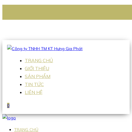
CÔNG TY TNHH TM KT HƯNG GIA PHÁT
Hotline
:
0938 336 079
Email
:
Sales2@hgpvietnam.com
TRANG CHỦ
GIỚI THIỆU
SẢN PHẨM
TIN TỨC
LIÊN HỆ
0
TRANG CHỦ