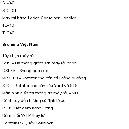
SLV40
SLC40T
Máy rải hàng Laden Container Handler
TLF40
TLG40
Bromma Việt Nam
Tùy chọn máy rải
SMS – Hệ thống giám sát máy rải phân
OSR45 – Khung quá cao
MRX100 – Rotator cho cần cẩu cảng di động
SRG – Rotator cho cần cẩu Yard và STS
Màn hình hiển thị thông tin máy rải – SID
Cánh tay dẫn hướng cố định lò xo
PLUS Tiết kiệm năng lượng
Dầm cuối WTP thủy lực
Container / Quầy Twistlock