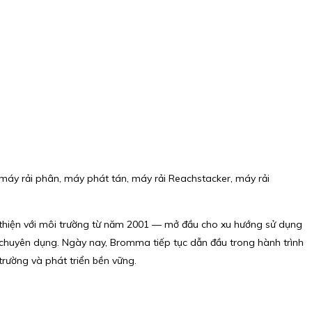
áy rải phân, máy phát tán, máy rải Reachstacker, máy rải
thiện với môi trường từ năm 2001 — mở đầu cho xu hướng sử dụng
 chuyên dụng. Ngày nay, Bromma tiếp tục dẫn đầu trong hành trình
rường và phát triển bền vững.