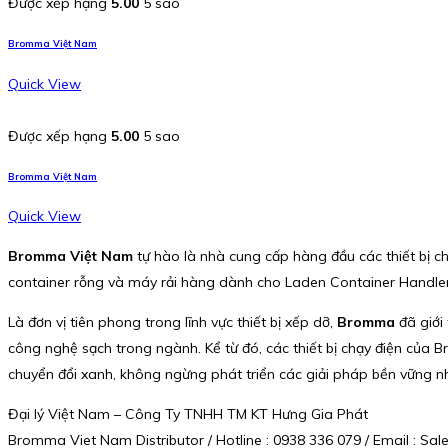
Được xếp hạng
5.00
5 sao
Bromma Việt Nam
Quick View
Được xếp hạng
5.00
5 sao
Bromma Việt Nam
Quick View
Bromma Việt Nam
tự hào là nhà cung cấp hàng đầu các thiết bị c
container rỗng và máy rải hàng dành cho Laden Container Handler
Là đơn vị tiên phong trong lĩnh vực thiết bị xếp dỡ,
Bromma
đã giới
công nghệ sạch trong ngành. Kể từ đó, các thiết bị chạy điện của
chuyển đổi xanh, không ngừng phát triển các giải pháp bền vững n
Đại lý Việt Nam – Công Ty TNHH TM KT Hưng Gia Phát
Bromma Viet Nam Distributor / Hotline : 0938 336 079 / Email : 