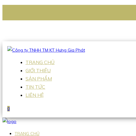
CÔNG TY TNHH TM KT HƯNG GIA PHÁT
Hotline
:
0938 336 079
Email
:
Sales2@hgpvietnam.com
TRANG CHỦ
GIỚI THIỆU
SẢN PHẨM
TIN TỨC
LIÊN HỆ
0
TRANG CHỦ