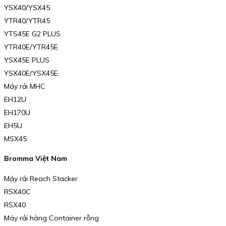
YSX40/YSX45
YTR40/YTR45
YTS45E G2 PLUS
YTR40E/YTR45E
YSX45E PLUS
YSX40E/YSX45E
Máy rải MHC
EH12U
EH170U
EH5U
MSX45
Bromma Việt Nam
Máy rải Reach Stacker
RSX40C
RSX40
Máy rải hàng Container rỗng