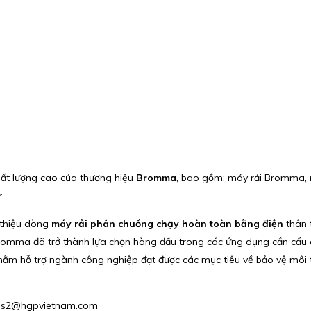
hất lượng cao của thương hiệu
Bromma
, bao gồm: máy rải Bromma, m
.
 thiệu dòng
máy rải phân chuồng chạy hoàn toàn bằng điện
thân 
 Bromma đã trở thành lựa chọn hàng đầu trong các ứng dụng cần cẩu
hằm hỗ trợ ngành công nghiệp đạt được các mục tiêu về bảo vệ môi t
Sales2@hgpvietnam.com