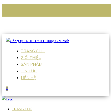
CÔNG TY TNHH TM KT HƯNG GIA PHÁT
Hotline
:
0938 336 079
Email
:
Sales2@hgpvietnam.com
TRANG CHỦ
GIỚI THIỆU
SẢN PHẨM
TIN TỨC
LIÊN HỆ
0
TRANG CHỦ