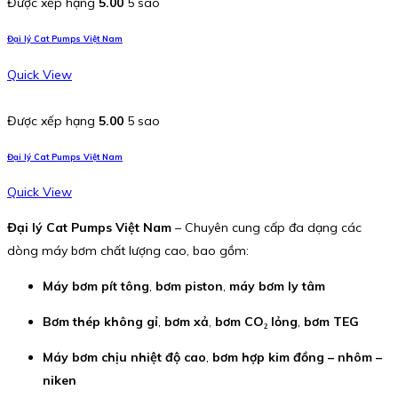
Được xếp hạng
5.00
5 sao
Đại lý Cat Pumps Việt Nam
Quick View
Được xếp hạng
5.00
5 sao
Đại lý Cat Pumps Việt Nam
Quick View
Đại lý Cat Pumps Việt Nam
– Chuyên cung cấp đa dạng các
dòng máy bơm chất lượng cao, bao gồm:
Máy bơm pít tông
,
bơm piston
,
máy bơm ly tâm
Bơm thép không gỉ
,
bơm xả
,
bơm CO₂ lỏng
,
bơm TEG
Máy bơm chịu nhiệt độ cao
,
bơm hợp kim đồng – nhôm –
niken