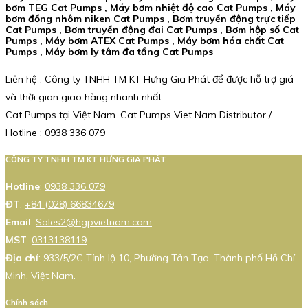
bơm TEG Cat Pumps , Máy bơm nhiệt độ cao Cat Pumps , Máy
bơm đồng nhôm niken Cat Pumps , Bơm truyền động trực tiếp
Cat Pumps , Bơm truyền động đai Cat Pumps , Bơm hộp số Cat
Pumps , Máy bơm ATEX Cat Pumps , Máy bơm hóa chất Cat
Pumps , Máy bơm ly tâm đa tầng Cat Pumps
Liên hệ : Công ty TNHH TM KT Hưng Gia Phát để được hỗ trợ giá
và thời gian giao hàng nhanh nhất.
Cat Pumps tại Việt Nam. Cat Pumps Viet Nam Distributor /
Hotline : 0938 336 079
CÔNG TY TNHH TM KT HƯNG GIA PHÁT
Hotline
:
0938 336 079
ĐT
:
+84 (028) 66834679
Email
:
Sales2@hgpvietnam.com
MST
:
0313138119
Địa chỉ
: 933/5/2C Tỉnh lộ 10, Phường Tân Tạo, Thành phố Hồ Chí
Minh, Việt Nam.
Chính sách