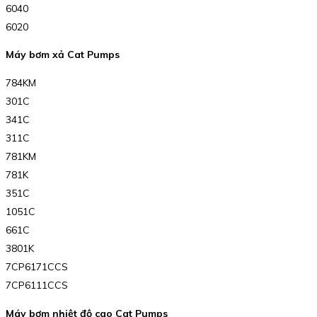
6040
6020
Máy bơm xả Cat Pumps
784KM
301C
341C
311C
781KM
781K
351C
1051C
661C
3801K
7CP6171CCS
7CP6111CCS
Máy bơm nhiệt độ cao Cat Pumps