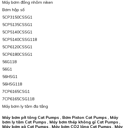
Máy bơm đồng nhôm niken
Bơm hộp số
5CP3150CSSG1
5CP5135CSSG1
5CP5140CSSG1
5CP5140CSSG118
5CP6120CSSG1
5CP6180CSSG1
56G118
56G1
56HSG1
56HSG118
7CP6165CSG1
7CP6165CSG118
Máy bơm ly tâm đa tầng
Máy bơm pít tông Cat Pumps , Bơm Piston Cat Pumps , Máy
bơm ly tâm Cat Pumps , Máy bơm thép không gỉ Cat Pumps ,
Máy bơm xả Cat Pumps , Máy bơm CO2 lỏng Cat Pumps , Máy