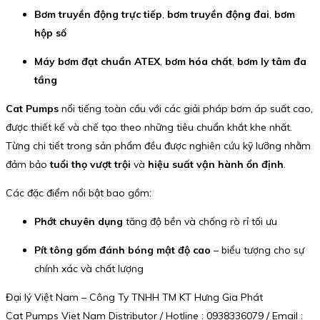
Bơm truyền động trực tiếp
,
bơm truyền động đai
,
bơm
hộp số
Máy bơm đạt chuẩn ATEX
,
bơm hóa chất
,
bơm ly tâm đa
tầng
Cat Pumps
nổi tiếng toàn cầu với các giải pháp bơm áp suất cao,
được thiết kế và chế tạo theo những tiêu chuẩn khắt khe nhất.
Từng chi tiết trong sản phẩm đều được nghiên cứu kỹ lưỡng nhằm
đảm bảo
tuổi thọ vượt trội
và
hiệu suất vận hành ổn định
.
Các đặc điểm nổi bật bao gồm:
Phớt chuyên dụng
tăng độ bền và chống rò rỉ tối ưu
Pít tông gốm đánh bóng mật độ cao
– biểu tượng cho sự
chính xác và chất lượng
Đại lý Việt Nam – Công Ty TNHH TM KT Hưng Gia Phát
Cat Pumps Viet Nam Distributor / Hotline : 0938336079 / Email :