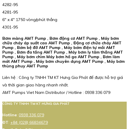
4282-95
4281-95
6″ x 4″ 1750 vòng/phút thẳng
4301-95
Bơm màng AMT Pump , Bơm động cơ AMT Pump , Máy bơm
chữa cháy áp suất cao AMT Pump , Động cơ chữa cháy AMT
Pump , Bơm bệ đỡ AMT Pump , Máy bơm điện tự mồi AMT
Pump , Bơm đa tầng AMT Pump , Máy bơm ly tâm thẳng AMT
Pump , Máy bơm chìm Máy bơm hố ga AMT Pump , Bơm làm
mát AMT Pump , Máy bơm chuyên dụng AMT Pump , Máy bơm
thùng phuy AMT Pump
Liên hệ : Công ty TNHH TM KT Hưng Gia Phát để được hỗ trợ giá
và thời gian giao hàng nhanh nhất.
AMT Pumps Viet Nam Distributor / Hotline : 0938 336 079
CÔNG TY TNHH TM KT HƯNG GIA PHÁT
Hotline
:
0938 336 079
ĐT
:
+84 (028) 66834679