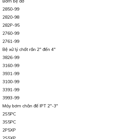
Bơm bệ đỡ
2850-99
2820-98
282P-95
2760-99
2761-99
Bệ xử lý chất rắn 2″ đến 4″
3826-99
3160-99
3931-99
3100-99
3391-99
3993-99
Máy bơm chân đế IPT 2″-3″
2S5PC
3S5PC
2P5XP
2S5XP