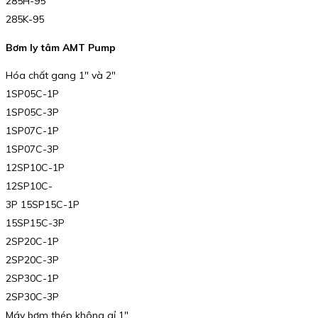
285H-95
285K-95
Bơm ly tâm AMT Pump
Hóa chất gang 1″ và 2″
1SP05C-1P
1SP05C-3P
1SP07C-1P
1SP07C-3P
12SP10C-1P
12SP10C-
3P 15SP15C-1P
15SP15C-3P
2SP20C-1P
2SP20C-3P
2SP30C-1P
2SP30C-3P
Máy bơm thép không gỉ 1″