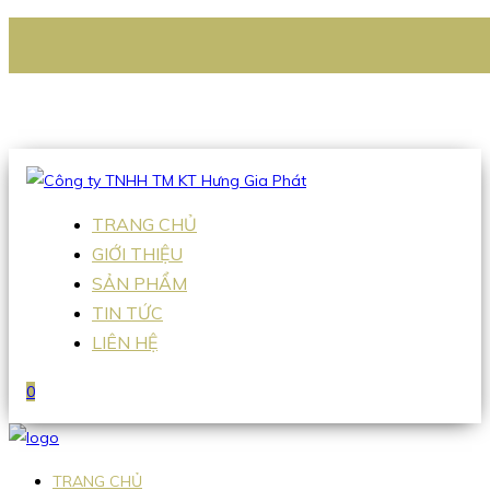
CÔNG TY TNHH TM KT HƯNG GIA PHÁT
Hotline
:
0938 336 079
Email
:
Sales2@hgpvietnam.com
TRANG CHỦ
GIỚI THIỆU
SẢN PHẨM
TIN TỨC
LIÊN HỆ
0
TRANG CHỦ