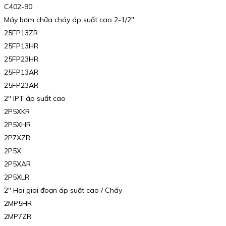
C402-90
Máy bơm chữa cháy áp suất cao 2-1/2″
25FP13ZR
25FP13HR
25FP23HR
25FP13AR
25FP23AR
2″ IPT áp suất cao
2P5XKR
2P5XHR
2P7XZR
2P5X
2P5XAR
2P5XLR
2″ Hai giai đoạn áp suất cao / Cháy
2MP5HR
2MP7ZR