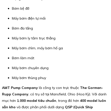
Bơm bệ đỡ
Máy bơm điện tự mồi
Bơm đa tầng
Máy bơm ly tâm trục thẳng
Máy bơm chìm, máy bơm hố ga
Bơm làm mát
Máy bơm chuyên dụng
Máy bơm thùng phuy
AMT Pump Company
là công ty con trực thuộc
The Gorman-
Rupp Company
, có trụ sở tại Mansfield, Ohio (Hoa Kỳ). Với danh
mục hơn
1.000 model tiêu chuẩn
, trong đó hơn
400 model luôn
sẵn kho
và được phân phối dưới dạng
QSP (Quick Ship