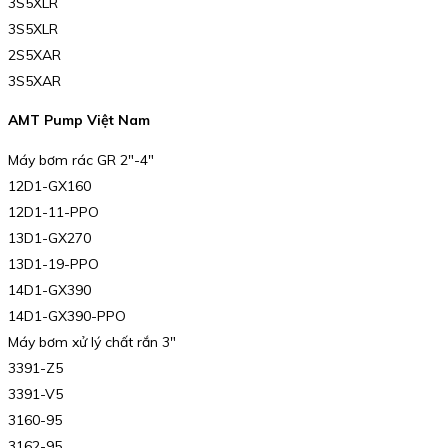
3S5XLR
3S5XLR
2S5XAR
3S5XAR
AMT Pump Việt Nam
Máy bơm rác GR 2″-4″
12D1-GX160
12D1-11-PPO
13D1-GX270
13D1-19-PPO
14D1-GX390
14D1-GX390-PPO
Máy bơm xử lý chất rắn 3″
3391-Z5
3391-V5
3160-95
3162-95