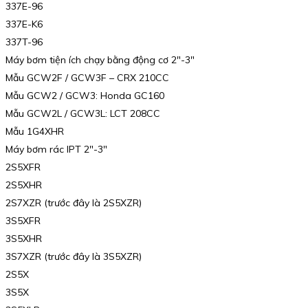
337E-96
337E-K6
337T-96
Máy bơm tiện ích chạy bằng động cơ 2″-3″
Mẫu GCW2F / GCW3F – CRX 210CC
Mẫu GCW2 / GCW3: Honda GC160
Mẫu GCW2L / GCW3L: LCT 208CC
Mẫu 1G4XHR
Máy bơm rác IPT 2″-3″
2S5XFR
2S5XHR
2S7XZR (trước đây là 2S5XZR)
3S5XFR
3S5XHR
3S7XZR (trước đây là 3S5XZR)
2S5X
3S5X