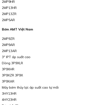
2MP9HR
2MP13HR
2MP13ZR
2MP5AR
Bơm AMT Việt Nam
2MP9ZR
2MP9AR
2MP13AR
3″ IPT áp suất cao
Dòng 3P9XLR
3P9XHR
3P9XZR 3P9X
3P9XAR
Máy bơm thủy lực áp suất cao tự mồi
3HY13HR
4HY23HR