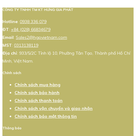
CÔNG TY TNHH TM KT HƯNG GIA PHÁT
Hotline
:
0938 336 079
ĐT
:
+84 (028) 66834679
Email
:
Sales2@hgpvietnam.com
MST
:
0313138119
Địa chỉ
: 933/5/2C Tỉnh lộ 10, Phường Tân Tạo, Thành phố Hồ Chí
Minh, Việt Nam.
Chính sách
Chính sách mua hàng
Chính sách bảo hành
Chính sách thanh toán
Chính sách vận chuyển và giao nhận
Chính sách bảo mật thông tin
Thông báo