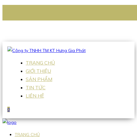
CÔNG TY TNHH TM KT HƯNG GIA PHÁT
Hotline
:
0938 336 079
Email
:
Sales2@hgpvietnam.com
TRANG CHỦ
GIỚI THIỆU
SẢN PHẨM
TIN TỨC
LIÊN HỆ
0
TRANG CHỦ