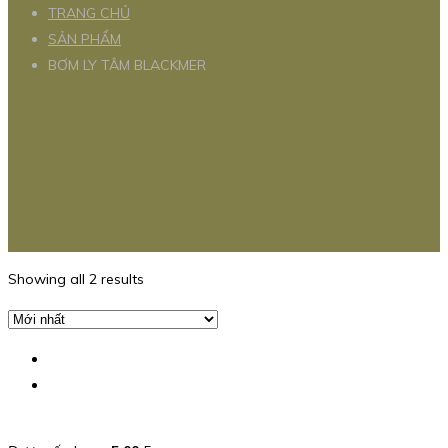
TRANG CHỦ
SẢN PHẨM
BƠM LY TÂM BLACKMER
Showing all 2 results