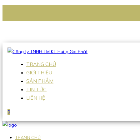
CÔNG TY TNHH TM KT HƯNG GIA PHÁT
Hotline
:
0938 336 079
Email
:
Sales2@hgpvietnam.com
TRANG CHỦ
GIỚI THIỆU
SẢN PHẨM
TIN TỨC
LIÊN HỆ
0
TRANG CHỦ