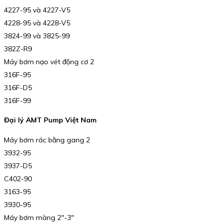
4227-95 và 4227-V5
4228-95 và 4228-V5
3824-99 và 3825-99
382Z-R9
Máy bơm nạo vét động cơ 2
316F-95
316F-D5
316F-99
Đại lý AMT Pump Việt Nam
Máy bơm rác bằng gang 2
3932-95
3937-D5
C402-90
3163-95
3930-95
Máy bơm màng 2″-3″