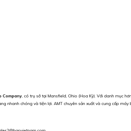
p Company
, có trụ sở tại Mansfield, Ohio (Hoa Kỳ). Với danh mục hơ
àng nhanh chóng và tiện lợi. AMT chuyên sản xuất và cung cấp máy
: Sales2@hgpvietnam.com