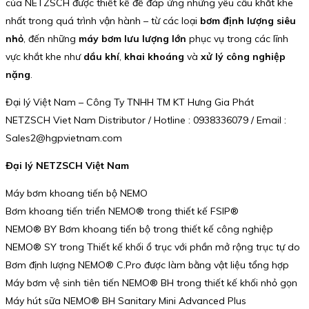
của NETZSCH được thiết kế để đáp ứng những yêu cầu khắt khe
nhất trong quá trình vận hành – từ các loại
bơm định lượng siêu
nhỏ
, đến những
máy bơm lưu lượng lớn
phục vụ trong các lĩnh
vực khắt khe như
dầu khí
,
khai khoáng
và
xử lý công nghiệp
nặng
.
Đại lý Việt Nam – Công Ty TNHH TM KT Hưng Gia Phát
NETZSCH Viet Nam Distributor / Hotline : 0938336079 / Email :
Sales2@hgpvietnam.com
Đại lý NETZSCH Việt Nam
Máy bơm khoang tiến bộ NEMO
Bơm khoang tiến triển NEMO® trong thiết kế FSIP®
NEMO® BY Bơm khoang tiến bộ trong thiết kế công nghiệp
NEMO® SY trong Thiết kế khối ổ trục với phần mở rộng trục tự do
Bơm định lượng NEMO® C.Pro được làm bằng vật liệu tổng hợp
Máy bơm vệ sinh tiên tiến NEMO® BH trong thiết kế khối nhỏ gọn
Máy hút sữa NEMO® BH Sanitary Mini Advanced Plus