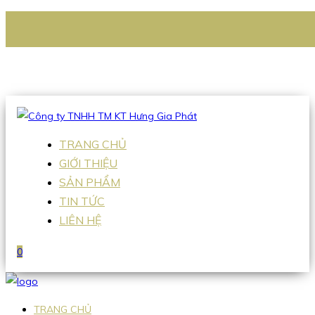
CÔNG TY TNHH TM KT HƯNG GIA PHÁT
Hotline
:
0938 336 079
Email
:
Sales2@hgpvietnam.com
TRANG CHỦ
GIỚI THIỆU
SẢN PHẨM
TIN TỨC
LIÊN HỆ
0
TRANG CHỦ