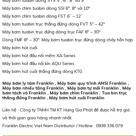
Máy bơm tuabin dòng STS 5″, 6″, 8″ và 9″
Máy bơm chìm tuabin dòng SSI 6″, 8″ và 10″
Máy bơm chìm tuabin dòng FST 6” – 12”
Máy bơm tuabin trục thẳng đứng dòng FVT 5″ – 42″
Máy bơm tuabin trục đứng dòng trục FAF 8″ – 30″
Dòng FMF 8″ – 30″: Máy bơm tuabin trục đứng dòng chảy hỗn hợp
Máy bơm hút cuối
Máy bơm hút đầu nối mềm XA Series
Máy bơm hút đầu nối kín AQU Series
Máy bơm hút cuối thẳng đứng dòng KTG
Máy bơm ly tâm Franklin , Máy bơm quy trình ANSI Franklin ,
Máy bơm nhiều tầng Franklin , Máy bơm tự mồi Franklin , Máy
bơm tách vỏ Franklin , Máy bơm chìm Franklin , Tua bin trục
thẳng đứng Franklin , Máy bơm hút cuối Franklin
Liên hệ : Công ty TNHH TM KT Hưng Gia Phát để được hỗ trợ giá
và thời gian giao hàng nhanh nhất.
Franklin Electric Viet Nam Distributor / Hotline : 0938 336 079