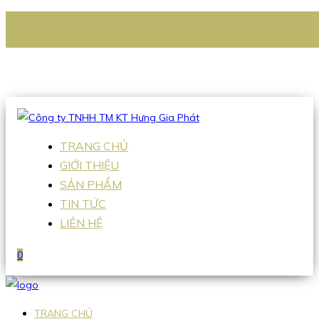
CÔNG TY TNHH TM KT HƯNG GIA PHÁT
Hotline
:
0938 336 079
Email
:
Sales2@hgpvietnam.com
TRANG CHỦ
GIỚI THIỆU
SẢN PHẨM
TIN TỨC
LIÊN HỆ
0
TRANG CHỦ