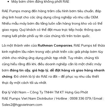
Máy bơm chìm đứng không phớt RAE
RAE Pumps mang đến hàng trăm cấu hình bơm tiêu chuẩn, đáp
ứng linh hoạt cho các ứng dụng công nghiệp và nhu cầu OEM.
Nhiều mẫu máy bơm đa tầng luôn sẵn hàng trong kho và có thể
giao ngay. Quý khách có thể đặt mua trực tiếp hoặc thông qua
mạng lưới phân phối uy tín của chúng tôi trên toàn quốc.
Là một thành viên của
Ruthman Companies
, RAE Pumps kế thừa
kinh nghiệm lâu năm trong việc phát triển các giải pháp bơm tùy
chỉnh cho những ứng dụng phức tạp nhất. Tuy nhiên, chúng tôi
cũng hiểu rằng đôi khi, điều doanh nghiệp cần là một chiếc máy
bơm
đáng tin cậy, giá hợp lý, dễ đặt hàng và giao hàng nhanh
chóng
. Đó chính là lý do RAE ra đời – để phục vụ nhu cầu thiết
thực ấy một cách tối ưu nhất.
Đại lý Việt Nam – Công Ty TNHH TM KT Hưng Gia Phát
RAE Pumps Viet Nam Distributor / Hotline : 0938 336 079 / Email :
Sales2@hgpvietnam.com