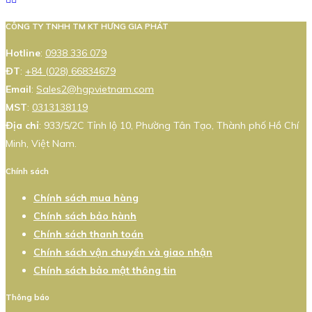
CÔNG TY TNHH TM KT HƯNG GIA PHÁT
Hotline
:
0938 336 079
ĐT
:
+84 (028) 66834679
Email
:
Sales2@hgpvietnam.com
MST
:
0313138119
Địa chỉ
: 933/5/2C Tỉnh lộ 10, Phường Tân Tạo, Thành phố Hồ Chí
Minh, Việt Nam.
Chính sách
Chính sách mua hàng
Chính sách bảo hành
Chính sách thanh toán
Chính sách vận chuyển và giao nhận
Chính sách bảo mật thông tin
Thông báo