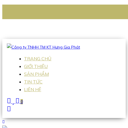
CÔNG TY TNHH TM KT HƯNG GIA PHÁT
Hotline
:
0938 336 079
Email
:
Sales2@hgpvietnam.com
TRANG CHỦ
GIỚI THIỆU
SẢN PHẨM
TIN TỨC
LIÊN HỆ
0