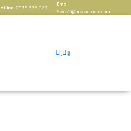
Email
:
otline
:
0938 336 079
Sales2@hgpvietnam.com
0