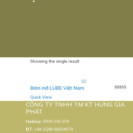
Showing the single result
Bơm mỡ LUBE Việt Nam
Được xếp
Quick View
hạng
5.00
sao
CÔNG TY TNHH TM KT HƯNG GIA
PHÁT
Hotline
:
0938 336 079
ĐT
:
+84 (028) 66834679