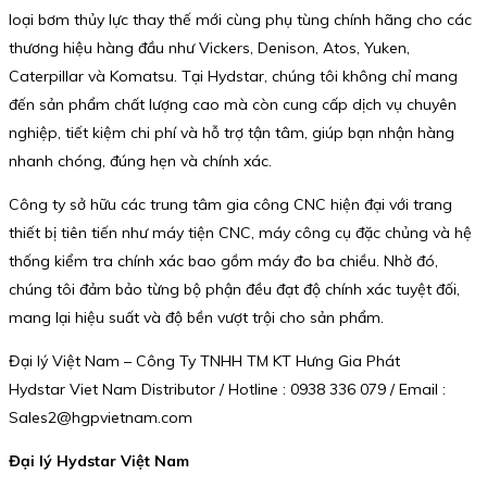
loại bơm thủy lực thay thế mới cùng phụ tùng chính hãng cho các
thương hiệu hàng đầu như Vickers, Denison, Atos, Yuken,
Caterpillar và Komatsu. Tại Hydstar, chúng tôi không chỉ mang
đến sản phẩm chất lượng cao mà còn cung cấp dịch vụ chuyên
nghiệp, tiết kiệm chi phí và hỗ trợ tận tâm, giúp bạn nhận hàng
nhanh chóng, đúng hẹn và chính xác.
Công ty sở hữu các trung tâm gia công CNC hiện đại với trang
thiết bị tiên tiến như máy tiện CNC, máy công cụ đặc chủng và hệ
thống kiểm tra chính xác bao gồm máy đo ba chiều. Nhờ đó,
chúng tôi đảm bảo từng bộ phận đều đạt độ chính xác tuyệt đối,
mang lại hiệu suất và độ bền vượt trội cho sản phẩm.
Đại lý Việt Nam – Công Ty TNHH TM KT Hưng Gia Phát
Hydstar Viet Nam Distributor / Hotline : 0938 336 079 / Email :
Sales2@hgpvietnam.com
Đại lý Hydstar Việt Nam