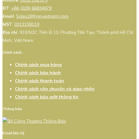
ĐT
:
+84 (028) 66834679
Email
:
Sales2@hgpvietnam.com
MST
:
0313138119
Địa chỉ
: 933/5/2C Tỉnh lộ 10, Phường Tân Tạo, Thành phố Hồ Chí
Minh, Việt Nam.
Chính sách
Chính sách mua hàng
Chính sách bảo hành
Chính sách thanh toán
Chính sách vận chuyển và giao nhận
Chính sách bảo mật thông tin
Thông báo
Email liên hệ