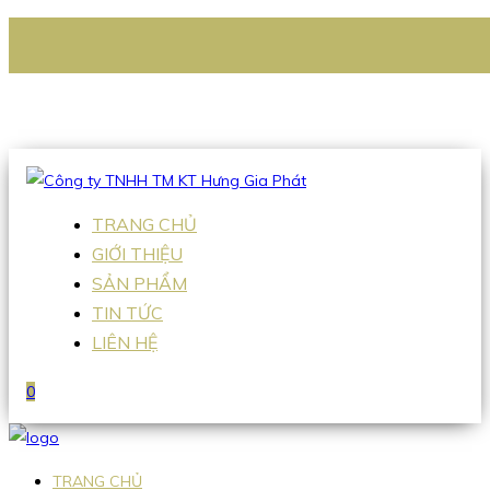
CÔNG TY TNHH TM KT HƯNG GIA PHÁT
Hotline
:
0938 336 079
Email
:
Sales2@hgpvietnam.com
TRANG CHỦ
GIỚI THIỆU
SẢN PHẨM
TIN TỨC
LIÊN HỆ
0
TRANG CHỦ