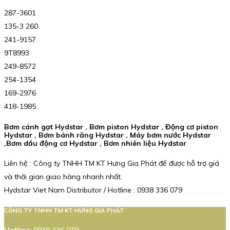
287-3601
135-3 260
241-9157
9T8993
249-8572
254-1354
169-2976
418-1985
Bơm cánh gạt Hydstar , Bơm piston Hydstar , Động cơ piston
Hydstar , Bơm bánh răng Hydstar , Máy bơm nước Hydstar
,Bơm dầu động cơ Hydstar , Bơm nhiên liệu Hydstar
Liên hệ : Công ty TNHH TM KT Hưng Gia Phát để được hỗ trợ giá
và thời gian giao hàng nhanh nhất.
Hydstar Viet Nam Distributor / Hotline : 0938 336 079
CÔNG TY TNHH TM KT HƯNG GIA PHÁT
Hotline
:
0938 336 079