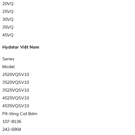
20VQ
25VQ
30VQ
35VQ
45VQ
Hydstar Việt Nam
Series
Model:
2520VQSV10
3520VQSV10
3525VQSV10
4525VQSV10
4535VQSV10
Pít-tông Cat Bơm
107-8136
242-6904