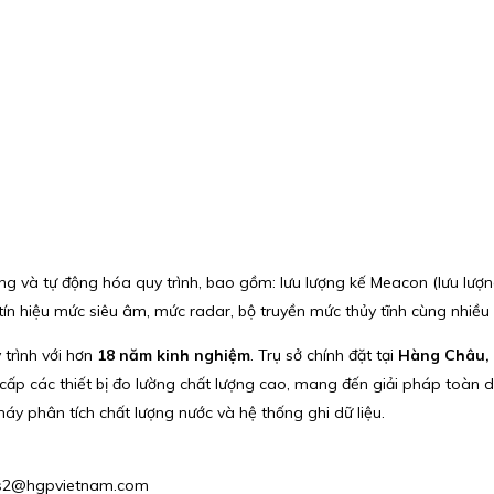
g và tự động hóa quy trình, bao gồm: lưu lượng kế Meacon (lưu lượng k
tín hiệu mức siêu âm, mức radar, bộ truyền mức thủy tĩnh cùng nhiề
 trình với hơn
18 năm kinh nghiệm
. Trụ sở chính đặt tại
Hàng Châu,
g cấp các thiết bị đo lường chất lượng cao, mang đến giải pháp to
máy phân tích chất lượng nước và hệ thống ghi dữ liệu.
ales2@hgpvietnam.com