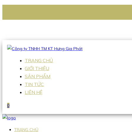
CÔNG TY TNHH TM KT HƯNG GIA PHÁT
Hotline
:
0938 336 079
Email
:
Sales2@hgpvietnam.com
TRANG CHỦ
GIỚI THIỆU
SẢN PHẨM
TIN TỨC
LIÊN HỆ
0
TRANG CHỦ