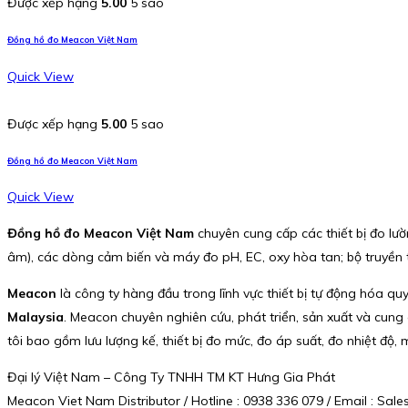
Được xếp hạng
5.00
5 sao
Đồng hồ đo Meacon Việt Nam
Quick View
Được xếp hạng
5.00
5 sao
Đồng hồ đo Meacon Việt Nam
Quick View
Đồng hồ đo Meacon Việt Nam
chuyên cung cấp các thiết bị đo lườn
âm), các dòng cảm biến và máy đo pH, EC, oxy hòa tan; bộ truyền 
Meacon
là công ty hàng đầu trong lĩnh vực thiết bị tự động hóa quy
Malaysia
. Meacon chuyên nghiên cứu, phát triển, sản xuất và cun
tôi bao gồm lưu lượng kế, thiết bị đo mức, đo áp suất, đo nhiệt độ, 
Đại lý Việt Nam – Công Ty TNHH TM KT Hưng Gia Phát
Meacon Viet Nam Distributor / Hotline : 0938 336 079 / Email : S