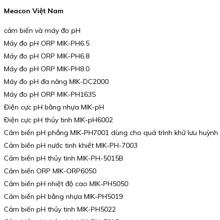
Meacon Việt Nam
cảm biến và máy đo pH
Máy đo pH ORP MIK-PH6.5
Máy đo pH ORP MIK-PH6.8
Máy đo pH ORP MIK-PH8.0
Máy đo pH đa năng MIK-DC2000
Máy đo pH ORP MIK-PH163S
Điện cực pH bằng nhựa MIK-pH
Điện cực pH thủy tinh MIK-pH6002
Cảm biến pH phẳng MIK-PH7001 dùng cho quá trình khử lưu huỳnh k
Cảm biến pH nước tinh khiết MIK-PH-7003
Cảm biến pH thủy tinh MIK-PH-5015B
Cảm biến ORP MIK-ORP6050
Cảm biến pH nhiệt độ cao MIK-PH5050
Cảm biến pH bằng nhựa MIK-PH5019
Cảm biến pH thủy tinh MIK-PH5022