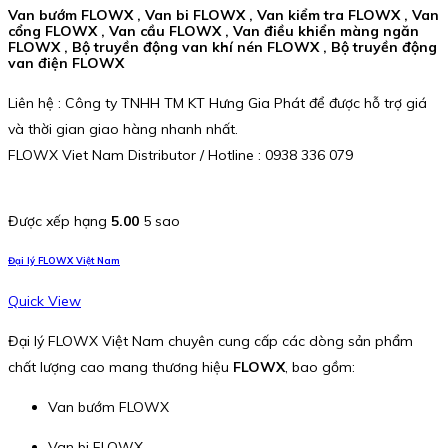
Van bướm FLOWX , Van bi FLOWX , Van kiểm tra FLOWX , Van
cổng FLOWX , Van cầu FLOWX , Van điều khiển màng ngăn
FLOWX , Bộ truyền động van khí nén FLOWX , Bộ truyền động
van điện FLOWX
Liên hệ : Công ty TNHH TM KT Hưng Gia Phát để được hỗ trợ giá
và thời gian giao hàng nhanh nhất.
FLOWX Viet Nam Distributor / Hotline : 0938 336 079
Được xếp hạng
5.00
5 sao
Đại lý FLOWX Việt Nam
Quick View
Đại lý FLOWX Việt Nam chuyên cung cấp các dòng sản phẩm
chất lượng cao mang thương hiệu
FLOWX
, bao gồm:
Van bướm FLOWX
Van bi FLOWX