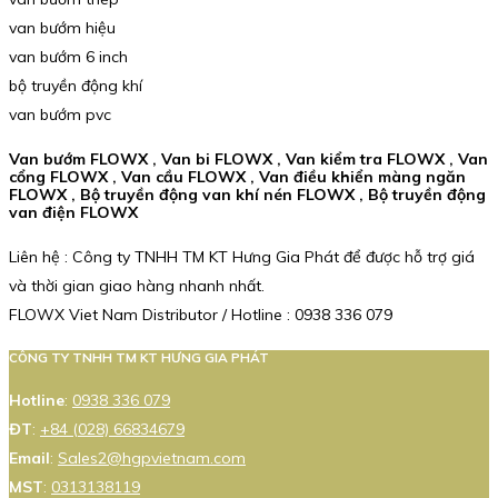
van bướm hiệu
van bướm 6 inch
bộ truyền động khí
van bướm pvc
Van bướm FLOWX , Van bi FLOWX , Van kiểm tra FLOWX , Van
cổng FLOWX , Van cầu FLOWX , Van điều khiển màng ngăn
FLOWX , Bộ truyền động van khí nén FLOWX , Bộ truyền động
van điện FLOWX
Liên hệ : Công ty TNHH TM KT Hưng Gia Phát để được hỗ trợ giá
và thời gian giao hàng nhanh nhất.
FLOWX Viet Nam Distributor / Hotline : 0938 336 079
CÔNG TY TNHH TM KT HƯNG GIA PHÁT
Hotline
:
0938 336 079
ĐT
:
+84 (028) 66834679
Email
:
Sales2@hgpvietnam.com
MST
:
0313138119