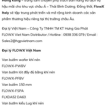
Hong Kong
– trung tâm chuyên phụ trách bán hàng và dịch vụ
hậu mãi cho khu vực châu Á – Thái Bình Dương. Đồng thời,
FlowX
Italy
sẽ tập trung phát triển và mở rộng kinh doanh các sản
phẩm thương hiệu riêng tại thị trường châu Âu.
Đại lý Việt Nam – Công Ty TNHH TM KT Hưng Gia Phát
FLOWX Viet Nam Distributor / Hotline : 0938 336 079 / Email :
Sales2@hgpvietnam.com
Đại lý FLOWX Việt Nam
Van bướm wafer khí nén
FLOWX-PWBV
Van bướm lót đầy đủ bằng khí nén
FLOWX-PFBV
Van bướm 150 mm
FLOWX-FSPA
FLXDA52 DA63
Van bướm kiểu Lug khí nén