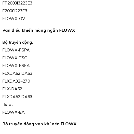
FP2003I3223E3
F2000I223E3
FLOWX-GV
Van điều khiển màng ngăn FLOWX
Bộ truyền động,
FLOWX-FSPA
FLOWX-TSC
FLOWX-FSEA
FLXDA52 DA63
FLXDA32~270
FLX-DA52
FLXDA52 DA63
flx-at
FLOWX-EA
Bộ truyền động van khí nén FLOWX