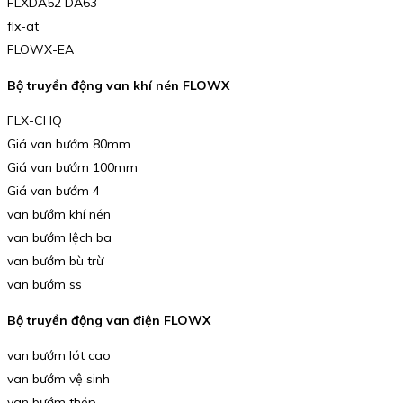
FLXDA52 DA63
flx-at
FLOWX-EA
Bộ truyền động van khí nén FLOWX
FLX-CHQ
Giá van bướm 80mm
Giá van bướm 100mm
Giá van bướm 4
van bướm khí nén
van bướm lệch ba
van bướm bù trừ
van bướm ss
Bộ truyền động van điện FLOWX
van bướm lót cao
van bướm vệ sinh
van bướm thép