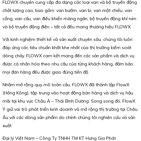
FLOWX chuyên cung cấp đa dạng các loại van và bộ truyền động
chất lượng cao, bao gồm: van bướm, van bi, van một chiều, van
cổng, van cầu, van điều khiển màng ngăn, bộ truyền động khí nén
và bộ truyền động điện – tất cả đều mang thương hiệu FLOWX.
Với kinh nghiệm thiết kế và sản xuất chuyên sâu, chúng tôi luôn
đáp ứng các tiêu chuẩn khắt khe nhất của thị trường kiểm soát
dòng chảy. FLOWX cam kết mang đến các sản phẩm và dịch vụ
được cá nhân hóa theo nhu cầu của từng khách hàng, đảm bảo
mọi đơn hàng đều được giao đúng tiến độ.
Nhằm mở rộng quy mô toàn cầu, FLOWX đã thành lập FlowX
(Hồng Kông), tập trung vào hoạt động bán hàng và dịch vụ hậu
mãi tại khu vực Châu Á – Thái Bình Dương. Song song đó, FlowX
Ý giữ vai trò phát triển kinh doanh và mở rộng thị trường tại Châu
Âu với các dòng sản phẩm do chính chúng tôi nghiên cứu và sản
xuất.
Đại lý Việt Nam – Công Ty TNHH TM KT Hưng Gia Phát