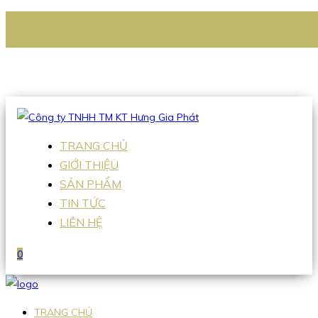
CÔNG TY TNHH TM KT HƯNG GIA PHÁT
Hotline
:
0938 336 079
Email
:
Sales2@hgpvietnam.com
TRANG CHỦ
GIỚI THIỆU
SẢN PHẨM
TIN TỨC
LIÊN HỆ
0
TRANG CHỦ