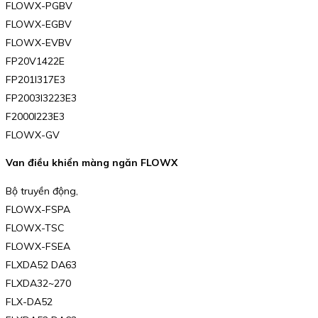
FLOWX-PGBV
FLOWX-EGBV
FLOWX-EVBV
FP20V1422E
FP201I317E3
FP2003I3223E3
F2000I223E3
FLOWX-GV
Van điều khiển màng ngăn FLOWX
Bộ truyền động,
FLOWX-FSPA
FLOWX-TSC
FLOWX-FSEA
FLXDA52 DA63
FLXDA32~270
FLX-DA52