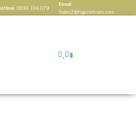
Email
:
otline
:
0938 336 079
Sales2@hgpvietnam.com
0