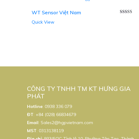
WT Sensor Việt Nam
Được xếp
Quick View
hạng
5.00
sao
CÔNG TY TNHH TM KT HƯNG GIA
PHÁT
Hotline
:
0938 336 079
ĐT
:
+84 (028) 66834679
Email
:
Sales2@hgpvietnam.com
MST
:
0313138119
Địa chỉ
: 933/5/2C Tỉnh lộ 10, Phường Tân Tạo, Thành