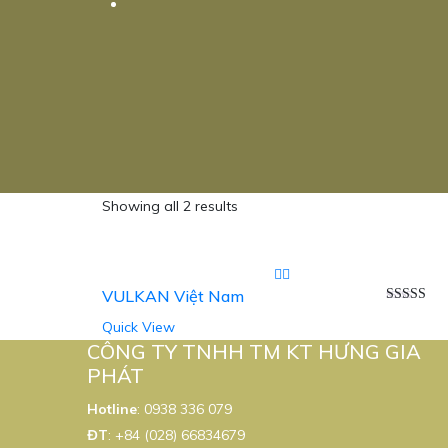
Showing all 2 results
VULKAN Việt Nam
Được xếp
Quick View
hạng
5.00
sao
CÔNG TY TNHH TM KT HƯNG GIA
PHÁT
Hotline
:
0938 336 079
ĐT
:
+84 (028) 66834679