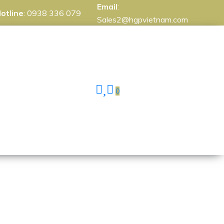
Email
:
otline
:
0938 336 079
Sales2@hgpvietnam.com
0