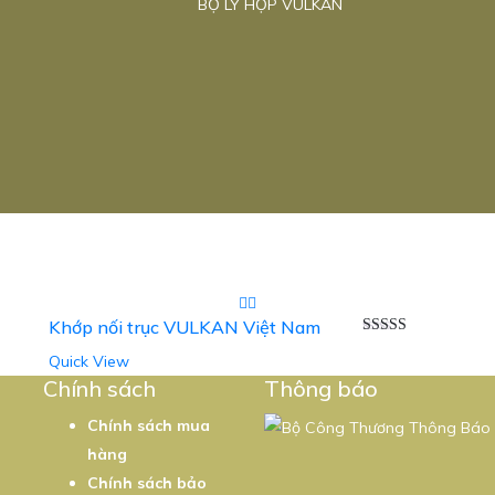
BỘ LY HỢP VULKAN
Khớp nối trục VULKAN Việt Nam
Được xếp
Quick View
5
hạng
5.00
5
sao
Chính sách
Thông báo
Chính sách mua
hàng
Chính sách bảo