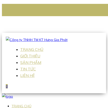
CÔNG TY TNHH TM KT HƯNG GIA PHÁT
Hotline
:
0938 336 079
Email
:
Sales2@hgpvietnam.com
TRANG CHỦ
GIỚI THIỆU
SẢN PHẨM
TIN TỨC
LIÊN HỆ
0
TRANG CHỦ