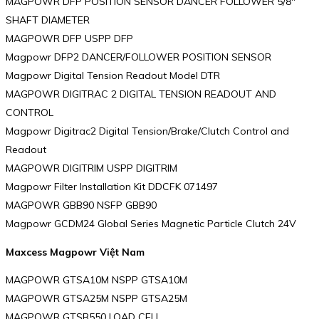
MAGPOWR DFP POSITION SENSOR DANCER FOLLOWER 5/8″
SHAFT DIAMETER
MAGPOWR DFP USPP DFP
Magpowr DFP2 DANCER/FOLLOWER POSITION SENSOR
Magpowr Digital Tension Readout Model DTR
MAGPOWR DIGITRAC 2 DIGITAL TENSION READOUT AND
CONTROL
Magpowr Digitrac2 Digital Tension/Brake/Clutch Control and
Readout
MAGPOWR DIGITRIM USPP DIGITRIM
Magpowr Filter Installation Kit DDCFK 071497
MAGPOWR GBB90 NSFP GBB90
Magpowr GCDM24 Global Series Magnetic Particle Clutch 24V
Maxcess Magpowr Việt Nam
MAGPOWR GTSA10M NSPP GTSA10M
MAGPOWR GTSA25M NSPP GTSA25M
MAGPOWR GTSB550 LOAD CELL