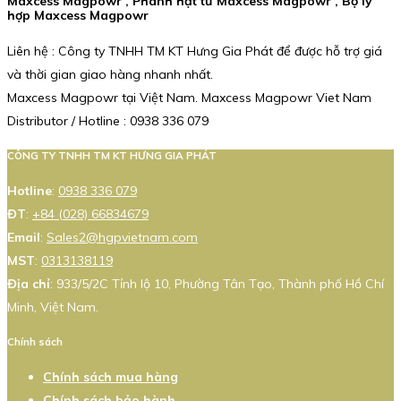
Maxcess Magpowr , Phanh hạt từ Maxcess Magpowr , Bộ ly
hợp Maxcess Magpowr
Liên hệ : Công ty TNHH TM KT Hưng Gia Phát để được hỗ trợ giá
và thời gian giao hàng nhanh nhất.
Maxcess Magpowr tại Việt Nam. Maxcess Magpowr Viet Nam
Distributor / Hotline : 0938 336 079
CÔNG TY TNHH TM KT HƯNG GIA PHÁT
Hotline
:
0938 336 079
ĐT
:
+84 (028) 66834679
Email
:
Sales2@hgpvietnam.com
MST
:
0313138119
Địa chỉ
: 933/5/2C Tỉnh lộ 10, Phường Tân Tạo, Thành phố Hồ Chí
Minh, Việt Nam.
Chính sách
Chính sách mua hàng
Chính sách bảo hành