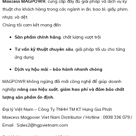
Maxcess MAGPOWR
, cung cấp đầy đủ giải pháp và dịch vụ kỹ
thuật cho khách hàng trong các ngành in ấn, bao bì, giấy, phim,
nhựa, và dệt.
Chúng tôi cam kết mang đến:
Sản phẩm chính hãng
, chất lượng vượt trội
Tư vấn kỹ thuật chuyên sâu
, giải pháp tối ưu cho từng
ứng dụng
Dịch vụ hậu mãi – bảo hành nhanh chóng
MAGPOWR không ngừng đổi mới công nghệ để giúp doanh
nghiệp
nâng cao hiệu suất, giảm hao phí và đảm bảo chất
lượng sản phẩm ổn định.
Đại lý Việt Nam – Công Ty TNHH TM KT Hưng Gia Phát
Maxcess Magpowr Viet Nam Distributor / Hotline : 0938 336 079 /
Email : Sales2@hgpvietnam.com