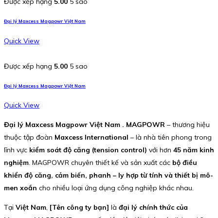
Được xếp hạng
5.00
5 sao
Đại lý Maxcess Magpowr Việt Nam
Quick View
Được xếp hạng
5.00
5 sao
Đại lý Maxcess Magpowr Việt Nam
Quick View
Đại lý Maxcess Magpowr Việt Nam . MAGPOWR
– thương hiệu
thuộc tập đoàn
Maxcess International
– là nhà tiên phong trong
lĩnh vực
kiểm soát độ căng (tension control)
với hơn
45 năm kinh
nghiệm
. MAGPOWR chuyên thiết kế và sản xuất các
bộ điều
khiển độ căng, cảm biến, phanh – ly hợp từ tính và thiết bị mô-
men xoắn
cho nhiều loại ứng dụng công nghiệp khác nhau.
Tại
Việt Nam
,
[Tên công ty bạn]
là
đại lý chính thức của