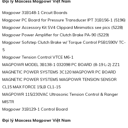
Đại lý
Maxcess Magpowr Việt Nam
Magpowr 31B148-1 Circuit Boards
Magpowr PC Board for Pressure Transducer IPT 31B156-1 (5196)
Magpowr Accessory Kit SV4 Clippard Minimatics see pics (5228)
Magpowr Power Amplifier for Clutch Brake PA-90 (5229)
Magpowr Sofstep Clutch Brake w/ Torque Control PSB1590V TC-
5
Magpowr Tension Control VTCE M6-1
MAGPOWR MODEL 3B138-1 032098 PC BOARD (8-19 L-2) ZZ1
MAGNETIC POWER SYSTEMS 3C120 MAGPOWR PC BOARD
MAGNETIC POWER SYSTEMS MAGPOWR TENSION SENSOR
CL15 MAX FORCE 15LB CL1-15
MAGPOWR 115/230VAC Ultrasonic Tension Control & Ranger
MISTR
Magpowr 31B129-1 Control Board
Đại lý
Maxcess Magpowr Việt Nam