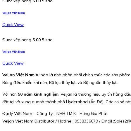
Được xếp hạng
5.00
5 sao
Veljan Việt Nam
Quick View
Được xếp hạng
5.00
5 sao
Veljan Việt Nam
Quick View
Veljan Việt Nam
tự hào là nhà phân phối chính thức các sản phẩm
Bảng điều khiển khí nén, Bộ lọc thủy lực và Bộ nguồn thủy lực.
Với hơn
50 năm kinh nghiệm
, Veljan là thương hiệu uy tín hàng đầ
đặt tại và xung quanh thành phố Hyderabad (Ấn Độ). Các cơ sở này đ
Đại lý Việt Nam – Công Ty TNHH TM KT Hưng Gia Phát
Veljan Viet Nam Distributor / Hotline : 0938336079 / Email :Sale