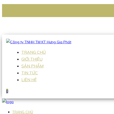
CÔNG TY TNHH TM KT HƯNG GIA PHÁT
Hotline
:
0938 336 079
Email
:
Sales2@hgpvietnam.com
TRANG CHỦ
GIỚI THIỆU
SẢN PHẨM
TIN TỨC
LIÊN HỆ
0
TRANG CHỦ