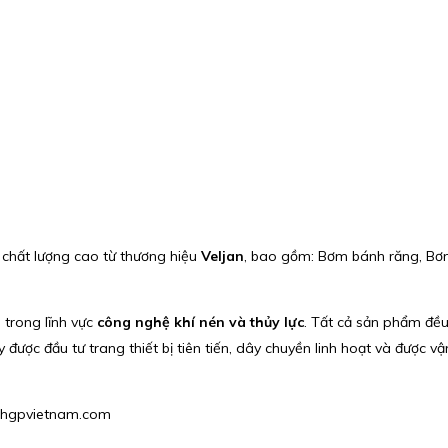
 chất lượng cao từ thương hiệu
Veljan
, bao gồm: Bơm bánh răng, Bơm p
u trong lĩnh vực
công nghệ khí nén và thủy lực
. Tất cả sản phẩm đều
ược đầu tư trang thiết bị tiên tiến, dây chuyền linh hoạt và được v
s2@hgpvietnam.com