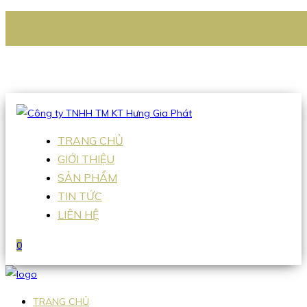
CÔNG TY TNHH TM KT HƯNG GIA PHÁT
Hotline
:
0938 336 079
Email
:
Sales2@hgpvietnam.com
TRANG CHỦ
GIỚI THIỆU
SẢN PHẨM
TIN TỨC
LIÊN HỆ
0
TRANG CHỦ