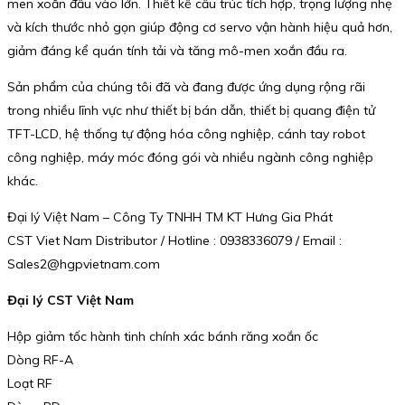
men xoắn đầu vào lớn. Thiết kế cấu trúc tích hợp, trọng lượng nhẹ
và kích thước nhỏ gọn giúp động cơ servo vận hành hiệu quả hơn,
giảm đáng kể quán tính tải và tăng mô-men xoắn đầu ra.
Sản phẩm của chúng tôi đã và đang được ứng dụng rộng rãi
trong nhiều lĩnh vực như thiết bị bán dẫn, thiết bị quang điện tử
TFT-LCD, hệ thống tự động hóa công nghiệp, cánh tay robot
công nghiệp, máy móc đóng gói và nhiều ngành công nghiệp
khác.
Đại lý Việt Nam – Công Ty TNHH TM KT Hưng Gia Phát
CST Viet Nam Distributor / Hotline : 0938336079 / Email :
Sales2@hgpvietnam.com
Đại lý CST Việt Nam
Hộp giảm tốc hành tinh chính xác bánh răng xoắn ốc
Dòng RF-A
Loạt RF