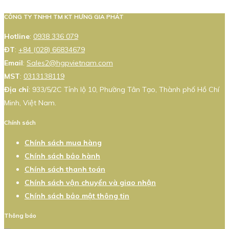
CÔNG TY TNHH TM KT HƯNG GIA PHÁT
Hotline
:
0938 336 079
ĐT
:
+84 (028) 66834679
Email
:
Sales2@hgpvietnam.com
MST
:
0313138119
Địa chỉ
: 933/5/2C Tỉnh lộ 10, Phường Tân Tạo, Thành phố Hồ Chí
Minh, Việt Nam.
Chính sách
Chính sách mua hàng
Chính sách bảo hành
Chính sách thanh toán
Chính sách vận chuyển và giao nhận
Chính sách bảo mật thông tin
Thông báo