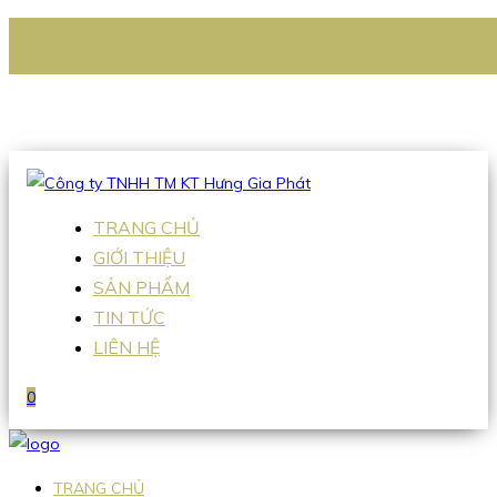
CÔNG TY TNHH TM KT HƯNG GIA PHÁT
Hotline
:
0938 336 079
Email
:
Sales2@hgpvietnam.com
TRANG CHỦ
GIỚI THIỆU
SẢN PHẨM
TIN TỨC
LIÊN HỆ
0
TRANG CHỦ