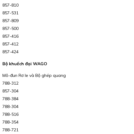
857-810
857-531
857-809
857-500
857-416
857-412
857-424
Bộ khuếch đại WAGO
Mô-đun Rơ le và Bộ ghép quang
788-312
857-304
788-384
788-304
788-516
788-354
788-721