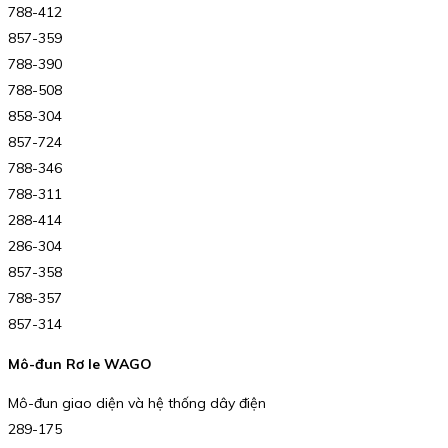
788-412
857-359
788-390
788-508
858-304
857-724
788-346
788-311
288-414
286-304
857-358
788-357
857-314
Mô-đun Rơ le WAGO
Mô-đun giao diện và hệ thống dây điện
289-175