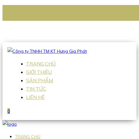
CÔNG TY TNHH TM KT HƯNG GIA PHÁT
Hotline
:
0938 336 079
Email
:
Sales2@hgpvietnam.com
TRANG CHỦ
GIỚI THIỆU
SẢN PHẨM
TIN TỨC
LIÊN HỆ
0
TRANG CHỦ