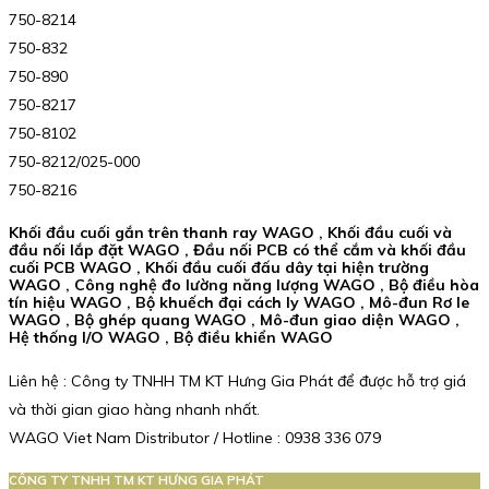
750-8214
750-832
750-890
750-8217
750-8102
750-8212/025-000
750-8216
Khối đầu cuối gắn trên thanh ray WAGO , Khối đầu cuối và
đầu nối lắp đặt WAGO , Đầu nối PCB có thể cắm và khối đầu
cuối PCB WAGO , Khối đầu cuối đấu dây tại hiện trường
WAGO , Công nghệ đo lường năng lượng WAGO , Bộ điều hòa
tín hiệu WAGO , Bộ khuếch đại cách ly WAGO , Mô-đun Rơ le
WAGO , Bộ ghép quang WAGO , Mô-đun giao diện WAGO ,
Hệ thống I/O WAGO , Bộ điều khiển WAGO
Liên hệ : Công ty TNHH TM KT Hưng Gia Phát để được hỗ trợ giá
và thời gian giao hàng nhanh nhất.
WAGO Viet Nam Distributor / Hotline : 0938 336 079
CÔNG TY TNHH TM KT HƯNG GIA PHÁT