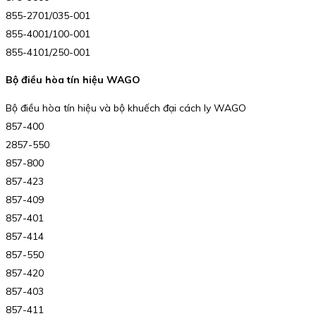
855-2701/035-001
855-4001/100-001
855-4101/250-001
Bộ điều hòa tín hiệu WAGO
Bộ điều hòa tín hiệu và bộ khuếch đại cách ly WAGO
857-400
2857-550
857-800
857-423
857-409
857-401
857-414
857-550
857-420
857-403
857-411