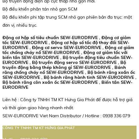
Bộ truyền động điện áp cực thấp nhỏ gọn mới.
Bộ điều khiển phân tán nhỏ gọn SCM
Bộ điều khiển phi tập trung SCM nhỏ gọn phiên bản đa trục: một
đơn vị, nhiều trục.
Động cơ hộp số tiêu chuẩn SEW-EURODRIVE , Động cơ giảm
tốc SEW-EURODRIVE , Động cơ hộp số tốc độ thay đổi SEW-
EURODRIVE , Động cơ servo SEW-EURODRIVE , Động cơ giảm
tốc chống cháy nổ SEW-EURODRIVE , Động cơ giảm tốc với
biến tần SEW-EURODRIVE , Bộ truyền động tiêu chuẩn SEW-
EURODRIVE , Bộ truyền động servo SEW-EURODRIVE , Bộ
truyền động bằng thép không gỉ SEW-EURODRIVE , Bánh
răng chống cháy nổ SEW-EURODRIVE , Bộ bánh răng xoắn ốc
SEW-EURODRIVE , Bộ bánh răng hành tinh SEW-EURODRIVE ,
Bộ bánh răng côn xoắn ốc SEW-EURODRIVE , Biến tần SEW-
EURODRIVE
Liên hệ : Công ty TNHH TM KT Hưng Gia Phát để được hỗ trợ giá
và thời gian giao hàng nhanh nhất.
SEW-EURODRIVE Viet Nam Distributor / Hotline : 0938 336 079
CÔNG TY TNHH TM KT HƯNG GIA PHÁT