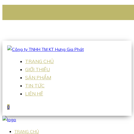
CÔNG TY TNHH TM KT HƯNG GIA PHÁT
Hotline
:
0938 336 079
Email
:
Sales2@hgpvietnam.com
TRANG CHỦ
GIỚI THIỆU
SẢN PHẨM
TIN TỨC
LIÊN HỆ
0
TRANG CHỦ