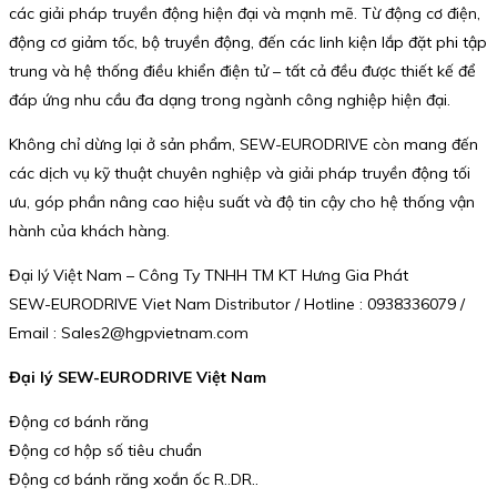
các giải pháp truyền động hiện đại và mạnh mẽ. Từ động cơ điện,
động cơ giảm tốc, bộ truyền động, đến các linh kiện lắp đặt phi tập
trung và hệ thống điều khiển điện tử – tất cả đều được thiết kế để
đáp ứng nhu cầu đa dạng trong ngành công nghiệp hiện đại.
Không chỉ dừng lại ở sản phẩm, SEW-EURODRIVE còn mang đến
các dịch vụ kỹ thuật chuyên nghiệp và giải pháp truyền động tối
ưu, góp phần nâng cao hiệu suất và độ tin cậy cho hệ thống vận
hành của khách hàng.
Đại lý Việt Nam – Công Ty TNHH TM KT Hưng Gia Phát
SEW-EURODRIVE Viet Nam Distributor / Hotline : 0938336079 /
Email : Sales2@hgpvietnam.com
Đại lý SEW-EURODRIVE Việt Nam
Động cơ bánh răng
Động cơ hộp số tiêu chuẩn
Động cơ bánh răng xoắn ốc R..DR..