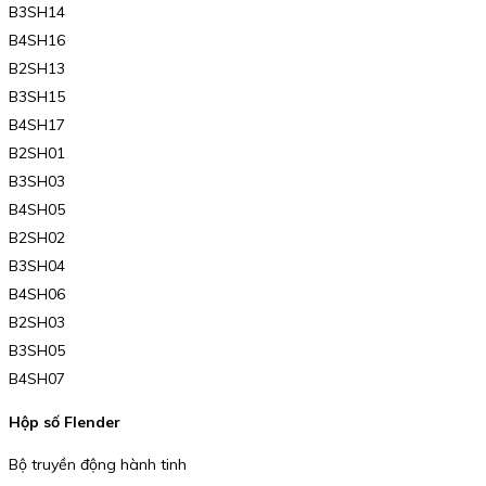
B3SH14
B4SH16
B2SH13
B3SH15
B4SH17
B2SH01
B3SH03
B4SH05
B2SH02
B3SH04
B4SH06
B2SH03
B3SH05
B4SH07
Hộp số Flender
Bộ truyền động hành tinh