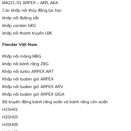
M4221-01 ARPEX – AKR, AKA
Các khớp nối thủy động lực học
khớp nối đường sắt
khớp cardan GKG
khớp nối thanh truyền LBK
Flender Việt Nam
Khớp nối màng MBG
khớp nối bánh răng ZBG
Khớp nối turbo ARPEX ART
Khớp nối tuabin gió ARPEX
Khớp nối tuabin gió ARPEX ARV
Khớp nối tuabin gió ARPEX GIGA
Bộ truyền động bánh răng xoắn và bánh răng côn xoắn
H1SH01
H2SH03
H3SH05