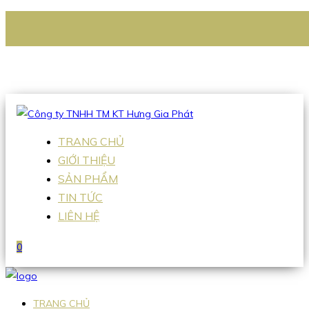
CÔNG TY TNHH TM KT HƯNG GIA PHÁT
Hotline
:
0938 336 079
Email
:
Sales2@hgpvietnam.com
TRANG CHỦ
GIỚI THIỆU
SẢN PHẨM
TIN TỨC
LIÊN HỆ
0
TRANG CHỦ