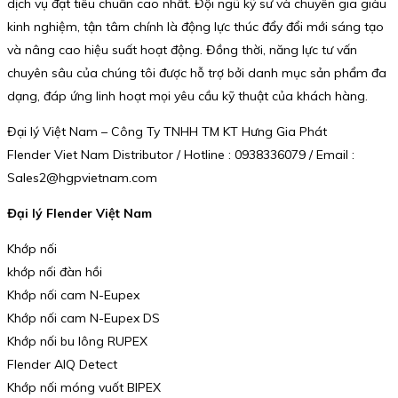
dịch vụ đạt tiêu chuẩn cao nhất. Đội ngũ kỹ sư và chuyên gia giàu
kinh nghiệm, tận tâm chính là động lực thúc đẩy đổi mới sáng tạo
và nâng cao hiệu suất hoạt động. Đồng thời, năng lực tư vấn
chuyên sâu của chúng tôi được hỗ trợ bởi danh mục sản phẩm đa
dạng, đáp ứng linh hoạt mọi yêu cầu kỹ thuật của khách hàng.
Đại lý Việt Nam – Công Ty TNHH TM KT Hưng Gia Phát
Flender Viet Nam Distributor / Hotline : 0938336079 / Email :
Sales2@hgpvietnam.com
Đại lý Flender Việt Nam
Khớp nối
khớp nối đàn hồi
Khớp nối cam N-Eupex
Khớp nối cam N-Eupex DS
Khớp nối bu lông RUPEX
Flender AIQ Detect
Khớp nối móng vuốt BIPEX