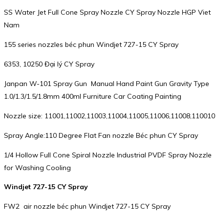
SS Water Jet Full Cone Spray Nozzle CY Spray Nozzle HGP Viet
Nam
155 series nozzles béc phun Windjet 727-15 CY Spray
6353, 10250 Đại lý CY Spray
Janpan W-101 Spray Gun Manual Hand Paint Gun Gravity Type
1.0/1.3/1.5/1.8mm 400ml Furniture Car Coating Painting
Nozzle size: 11001,11002,11003,11004,11005,11006,11008,110010
Spray Angle:110 Degree Flat Fan nozzle Béc phun CY Spray
1/4 Hollow Full Cone Spiral Nozzle Industrial PVDF Spray Nozzle
for Washing Cooling
Windjet 727-15 CY Spray
FW2 air nozzle béc phun Windjet 727-15 CY Spray