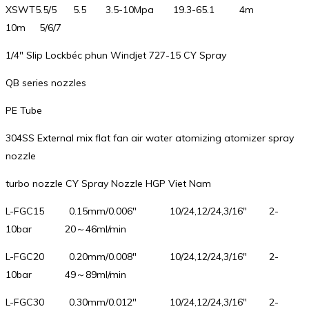
XSWT5.5/5 5.5 3.5-10Mpa 19.3-65.1 4m
10m 5/6/7
1/4″ Slip Lockbéc phun Windjet 727-15 CY Spray
QB series nozzles
PE Tube
304SS External mix flat fan air water atomizing atomizer spray
nozzle
turbo nozzle CY Spray Nozzle HGP Viet Nam
L-FGC15 0.15mm/0.006″ 10/24,12/24,3/16″ 2-
10bar 20～46ml/min
L-FGC20 0.20mm/0.008″ 10/24,12/24,3/16″ 2-
10bar 49～89ml/min
L-FGC30 0.30mm/0.012″ 10/24,12/24,3/16″ 2-