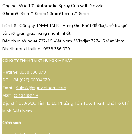
Original WA-101 Automatic Spray Gun with Nozzle
0.5mm/0.8mm/1.0mm/1.3mm/1.5mm/1.8mm
Liên hệ : Công ty TNHH TM KT Hưng Gia Phát để được hỗ trợ giá
và thời gian giao hàng nhanh nhất.
Béc phun Windjet 727-15 Việt Nam. Windjet 727-15 Viet Nam
Distributor / Hotline : 0938 336 079
CÔNG TY TNHH TM KT HƯNG GIA PHÁT
Hotline
:
0938 336 079
ĐT
:
+84 (028) 66834679
Email
:
Sales2@hgpvietnam.com
MST
:
0313138119
Địa chỉ
: 933/5/2C Tỉnh lộ 10, Phường Tân Tạo, Thành phố Hồ Chí
Minh, Việt Nam.
Chính sách