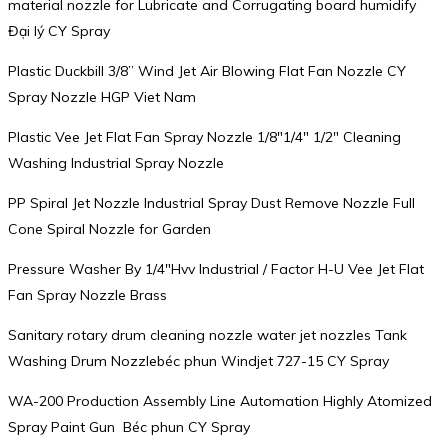
material nozzle for Lubricate and Corrugating board humidify
Đại lý CY Spray
Plastic Duckbill 3/8” Wind Jet Air Blowing Flat Fan Nozzle CY
Spray Nozzle HGP Viet Nam
Plastic Vee Jet Flat Fan Spray Nozzle 1/8″1/4″ 1/2″ Cleaning
Washing Industrial Spray Nozzle
PP Spiral Jet Nozzle Industrial Spray Dust Remove Nozzle Full
Cone Spiral Nozzle for Garden
Pressure Washer By 1/4″Hvv Industrial / Factor H-U Vee Jet Flat
Fan Spray Nozzle Brass
Sanitary rotary drum cleaning nozzle water jet nozzles Tank
Washing Drum Nozzlebéc phun Windjet 727-15 CY Spray
WA-200 Production Assembly Line Automation Highly Atomized
Spray Paint Gun Béc phun CY Spray