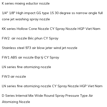
K series mixing eductor nozzle
1/4″ 1/8″ High impact GG type 15 30 degree ss narrow angle full
cone jet washing spray nozzle
KK series Hollow Cone Nozzle CY Spray Nozzle HGP Viet Nam
FW2 air nozzle Béc phun CY Spray
Stainless steel 973 air blow jeter wind jet nozzle
FW1 ABS air nozzle Đại lý CY Spray
LN series fine atomizing nozzle
FW3 air nozzle
LN series fine atomizing nozzle CY Spray Nozzle HGP Viet Nam
D Series Internal Mix Wide Round Spray Pressure Type Air
Atomizing Nozzle