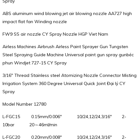
Spray
ABS aluminum wind blowing jet air blowing nozzle AA727 high
impact flat fan Winding nozzle
FW9 SS air nozzle CY Spray Nozzle HGP Viet Nam
Airless Machines Airbrush Airless Paint Sprayer Gun Tungsten
Steel Spraying Guide Machine Universal paint gun spray gunbéc
phun Windjet 727-15 CY Spray
3/16″ Thread Stainless steel Atomizing Nozzle Connector Misting
Irrigation System 360 Degree Universal Quick Joint Đại lý CY
Spray
Model Number 12780
L-FGC15 0.15mm/0.006″ 10/24,12/24,3/16″ 2-
10bar 20～46ml/min
L-FGC20 0.20mm/0.008″ 10/24,12/24,3/16″ 2-