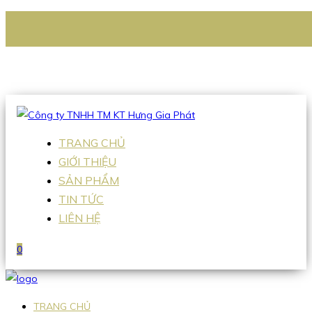
CÔNG TY TNHH TM KT HƯNG GIA PHÁT
Hotline
:
0938 336 079
Email
:
Sales2@hgpvietnam.com
TRANG CHỦ
GIỚI THIỆU
SẢN PHẨM
TIN TỨC
LIÊN HỆ
0
TRANG CHỦ