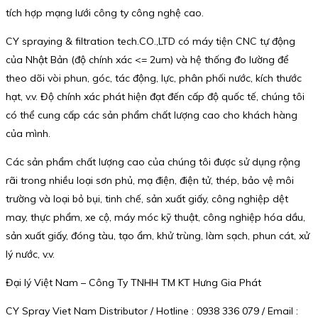
tích hợp mạng lưới công ty công nghệ cao.
CY spraying & filtration tech.CO.,LTD có máy tiện CNC tự động
của Nhật Bản (độ chính xác <= 2um) và hệ thống đo lường để
theo dõi vòi phun, góc, tác động, lực, phân phối nước, kích thước
hạt, v.v. Độ chính xác phát hiện đạt đến cấp độ quốc tế, chúng tôi
có thể cung cấp các sản phẩm chất lượng cao cho khách hàng
của mình.
Các sản phẩm chất lượng cao của chúng tôi được sử dụng rộng
rãi trong nhiều loại sơn phủ, mạ điện, điện tử, thép, bảo vệ môi
trường và loại bỏ bụi, tinh chế, sản xuất giấy, công nghiệp dệt
may, thực phẩm, xe cộ, máy móc kỹ thuật, công nghiệp hóa dầu,
sản xuất giấy, đóng tàu, tạo ẩm, khử trùng, làm sạch, phun cát, xử
lý nước, v.v.
Đại lý Việt Nam – Công Ty TNHH TM KT Hưng Gia Phát
CY Spray Viet Nam Distributor / Hotline : 0938 336 079 / Email :