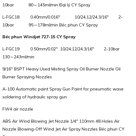
10bar 80～145ml/min Đại lý CY Spray
L-FGC18 0.40mm/0.016″ 10/24,12/24,3/16″ 2-
10bar 95～178ml/min Béc phun CY Spray
Béc phun Windjet 727-15 CY Spray
L-FGC19 0.50mm/0.02″ 10/24,12/24,3/16″ 2-10bar
130～243ml/min
9/16″ BSPT Heavy Used Misting Spray Oil Burner Nozzle Oil
Burner Spraying Nozzles
A-100 Automatic paint Spray Gun Paint for pneumatic wave
soldering of hydraulic spray gun
FW4 air nozzle
ABS Air Wind Blowing Jet Nozzle 1/4″ 110mm 48 Holes Air
Nozzle Blowing-Off Wind Jet Air Spray Nozzles Béc phun CY