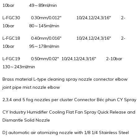
10bar 49～89ml/min
L-FGC30 0.30mm/0.012″ 10/24,12/24,3/16″ 2-
10bar 80～145ml/min
L-FGC18 0.40mm/0.016″ 10/24,12/24,3/16″ 2-
10bar 95～178ml/min
L-FGC19 0.50mm/0.02″ 10/24,12/24,3/16″ 2-10bar
130～243ml/min
Brass material L-type cleaning spray nozzle connector elbow
joint pipe mist nozzle elbow
2,3,4 and 5 fog nozzles per cluster Connector Béc phun CY Spray
CY Industry Humidifier Cooling Flat Fan Spray Quick Release and
Dismantle Solid Nozzle
DJ automatic air atomizing nozzle with 1/8 1/4 Stainless Steel