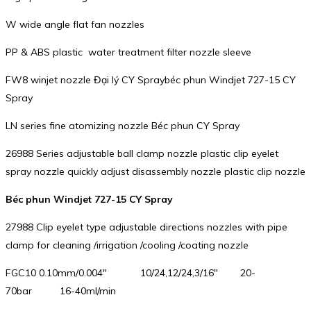
W wide angle flat fan nozzles
PP & ABS plastic water treatment filter nozzle sleeve
FW8 winjet nozzle Đại lý CY Spraybéc phun Windjet 727-15 CY
Spray
LN series fine atomizing nozzle Béc phun CY Spray
26988 Series adjustable ball clamp nozzle plastic clip eyelet
spray nozzle quickly adjust disassembly nozzle plastic clip nozzle
Béc phun Windjet 727-15 CY Spray
27988 Clip eyelet type adjustable directions nozzles with pipe
clamp for cleaning /irrigation /cooling /coating nozzle
FGC10 0.10mm/0.004″ 10/24,12/24,3/16″ 20-
70bar 16-40ml/min