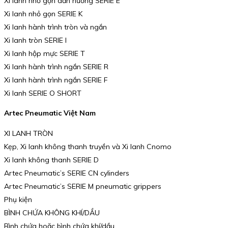
Xi lanh nhỏ gọn dẫn hướng SERIE E
Xi lanh nhỏ gọn SERIE K
Xi lanh hành trình tròn và ngắn
Xi lanh tròn SERIE I
Xi lanh hộp mực SERIE T
Xi lanh hành trình ngắn SERIE R
Xi lanh hành trình ngắn SERIE F
Xi lanh SERIE O SHORT
Artec Pneumatic Việt Nam
XI LANH TRÒN
Kẹp, Xi lanh không thanh truyền và Xi lanh Cnomo
Xi lanh không thanh SERIE D
Artec Pneumatic’s SERIE CN cylinders
Artec Pneumatic’s SERIE M pneumatic grippers
Phụ kiện
BÌNH CHỨA KHÔNG KHÍ/DẦU
Bình chứa hoặc bình chứa khí/dầu