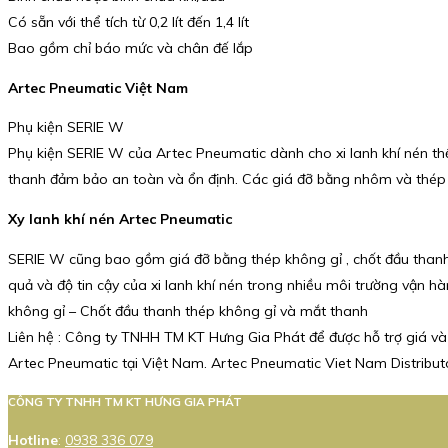
Có sẵn với thể tích từ 0,2 lít đến 1,4 lít
Bao gồm chỉ báo mức và chân đế lắp
Artec Pneumatic Việt Nam
Phụ kiện SERIE W
Phụ kiện SERIE W của Artec Pneumatic dành cho xi lanh khí nén thể
thanh đảm bảo an toàn và ổn định. Các giá đỡ bằng nhôm và thép ,
Xy lanh khí nén Artec Pneumatic
SERIE W cũng bao gồm giá đỡ bằng thép không gỉ , chốt đầu thanh v
quả và độ tin cậy của xi lanh khí nén trong nhiều môi trường vận
không gỉ – Chốt đầu thanh thép không gỉ và mắt thanh
Liên hệ : Công ty TNHH TM KT Hưng Gia Phát để được hỗ trợ giá và
Artec Pneumatic tại Việt Nam. Artec Pneumatic Viet Nam Distributo
CÔNG TY TNHH TM KT HƯNG GIA PHÁT
Hotline
:
0938 336 079