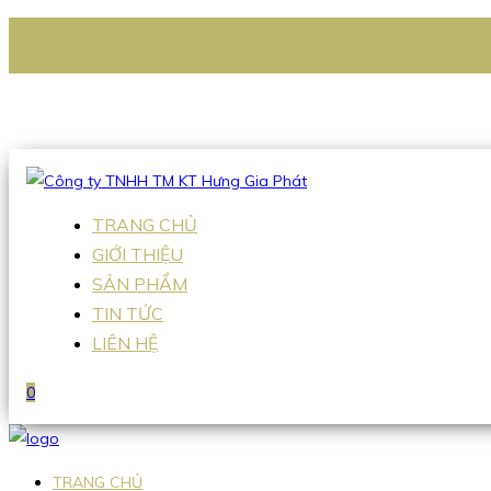
CÔNG TY TNHH TM KT HƯNG GIA PHÁT
Hotline
:
0938 336 079
Email
:
Sales2@hgpvietnam.com
TRANG CHỦ
GIỚI THIỆU
SẢN PHẨM
TIN TỨC
LIÊN HỆ
0
TRANG CHỦ