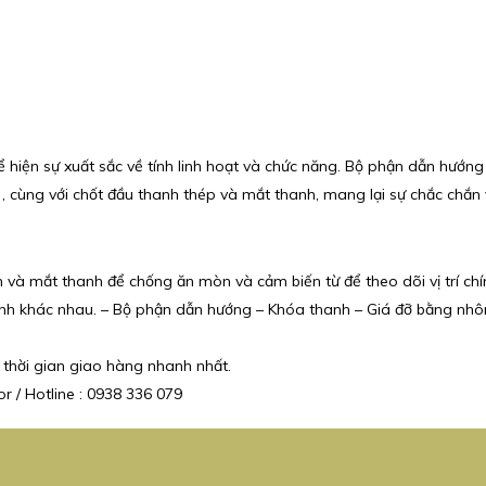
 hiện sự xuất sắc về tính linh hoạt và chức năng. Bộ phận dẫn hướng
 cùng với chốt đầu thanh thép và mắt thanh, mang lại sự chắc chắn
à mắt thanh để chống ăn mòn và cảm biến từ để theo dõi vị trí chính
 hành khác nhau. – Bộ phận dẫn hướng – Khóa thanh – Giá đỡ bằng nh
 thời gian giao hàng nhanh nhất.
r / Hotline : 0938 336 079