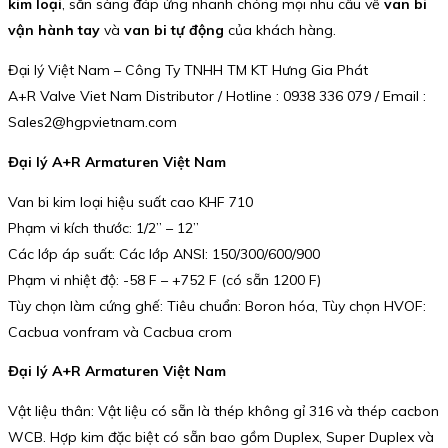
kim loại
, sẵn sàng đáp ứng nhanh chóng mọi nhu cầu về
van bi
vận hành tay
và
van bi tự động
của khách hàng.
Đại lý Việt Nam – Công Ty TNHH TM KT Hưng Gia Phát
A+R Valve Viet Nam Distributor / Hotline : 0938 336 079 / Email :
Sales2@hgpvietnam.com
Đại lý A+R Armaturen Việt Nam
Van bi kim loại hiệu suất cao KHF 710
Phạm vi kích thước: 1/2” – 12”
Các lớp áp suất: Các lớp ANSI: 150/300/600/900
Phạm vi nhiệt độ: -58 F – +752 F (có sẵn 1200 F)
Tùy chọn làm cứng ghế: Tiêu chuẩn: Boron hóa, Tùy chọn HVOF:
Cacbua vonfram và Cacbua crom
Đại lý A+R Armaturen Việt Nam
Vật liệu thân: Vật liệu có sẵn là thép không gỉ 316 và thép cacbon
WCB. Hợp kim đặc biệt có sẵn bao gồm Duplex, Super Duplex và