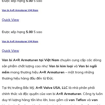
Được xếp hạng
5.00
5 sao
Van bi A+R Armaturen Việt Nam
Quick View
Được xếp hạng
5.00
5 sao
Van bi A+R Armaturen Việt Nam
Quick View
Van bi A+R Armaturen tại Việt Nam
chuyên cung cấp các dòng
sản phẩm chất lượng cao như:
Van bi kim loại
và
Van bi ngồi
mềm
mang thương hiệu
A+R Armaturen
– một trong những
thương hiệu hàng đầu đến từ Đức.
Tại thị trường Bắc Mỹ,
A+R Valve USA, LLC
là nhà phân phối
chính thức và độc quyền của van bi
A+R Armaturen
. Công ty luôn
duy trì lượng hàng tồn kho lớn, bao gồm cả
van Teflon
và
van