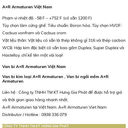
A+R Armaturen Việt Nam
Phạm vi nhiệt độ: -58 F – +752 F (có sẵn 1200 F)
Tùy chọn làm cứng ghế: Tiêu chuẩn: Boron hóa, Tùy chọn HVOF:
Cacbua vonfram và Cacbua crom
Vật liệu thân: Vật liệu có sẵn là thép không gỉ 316 và thép cacbon
WCB. Hợp kim đặc biệt có sẵn bao gồm Duplex, Super Duplex và
Hastelloy, chỉ kể tên một vài loại!
Van bi A+R Armaturen Việt Nam
Van bi kim loại A+R Armaturen , Van bi ngồi mềm A+R
Armaturen
Liên hệ : Công ty TNHH TM KT Hưng Gia Phát để được hỗ trợ giá
và thời gian giao hàng nhanh nhất.
A+R Armaturen tại Việt Nam. A+R Armaturen Viet Nam
Distributor / Hotline : 0938 336 079
CÔNG TY TNHH TM KT HƯNG GIA PHÁT