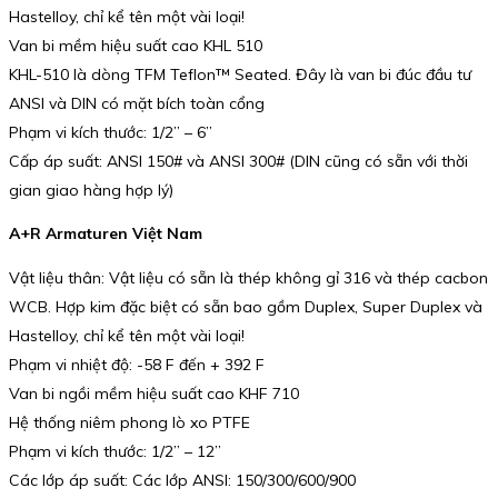
Hastelloy, chỉ kể tên một vài loại!
Van bi mềm hiệu suất cao KHL 510
KHL-510 là dòng TFM Teflon™ Seated. Đây là van bi đúc đầu tư
ANSI và DIN có mặt bích toàn cổng
Phạm vi kích thước: 1/2” – 6”
Cấp áp suất: ANSI 150# và ANSI 300# (DIN cũng có sẵn với thời
gian giao hàng hợp lý)
A+R Armaturen Việt Nam
Vật liệu thân: Vật liệu có sẵn là thép không gỉ 316 và thép cacbon
WCB. Hợp kim đặc biệt có sẵn bao gồm Duplex, Super Duplex và
Hastelloy, chỉ kể tên một vài loại!
Phạm vi nhiệt độ: -58 F đến + 392 F
Van bi ngồi mềm hiệu suất cao KHF 710
Hệ thống niêm phong lò xo PTFE
Phạm vi kích thước: 1/2” – 12”
Các lớp áp suất: Các lớp ANSI: 150/300/600/900