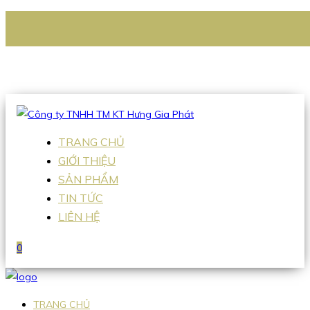
CÔNG TY TNHH TM KT HƯNG GIA PHÁT
Hotline
:
0938 336 079
Email
:
Sales2@hgpvietnam.com
TRANG CHỦ
GIỚI THIỆU
SẢN PHẨM
TIN TỨC
LIÊN HỆ
0
TRANG CHỦ