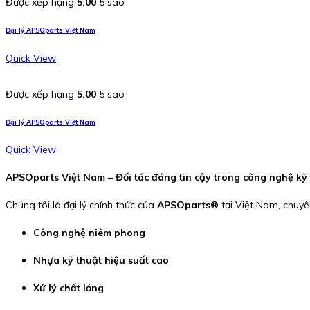
Được xếp hạng
5.00
5 sao
Đại lý APSOparts Việt Nam
Quick View
Được xếp hạng
5.00
5 sao
Đại lý APSOparts Việt Nam
Quick View
APSOparts Việt Nam – Đối tác đáng tin cậy trong công nghệ kỹ
Chúng tôi là đại lý chính thức của
APSOparts®
tại Việt Nam, chuyê
Công nghệ niêm phong
Nhựa kỹ thuật hiệu suất cao
Xử lý chất lỏng