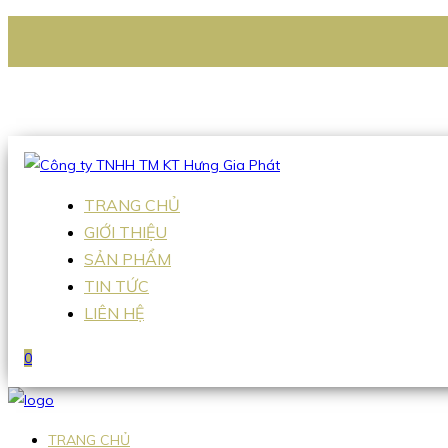
CÔNG TY TNHH TM KT HƯNG GIA PHÁT
Hotline
:
0938 336 079
Email
:
Sales2@hgpvietnam.com
TRANG CHỦ
GIỚI THIỆU
SẢN PHẨM
TIN TỨC
LIÊN HỆ
0
TRANG CHỦ