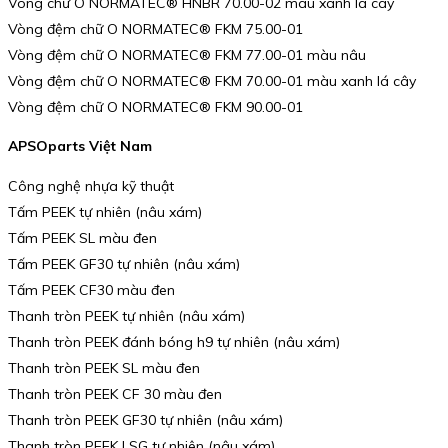
Vòng chữ O NORMATEC® HNBR 70.00-02 màu xanh lá cây
Vòng đệm chữ O NORMATEC® FKM 75.00-01
Vòng đệm chữ O NORMATEC® FKM 77.00-01 màu nâu
Vòng đệm chữ O NORMATEC® FKM 70.00-01 màu xanh lá cây
Vòng đệm chữ O NORMATEC® FKM 90.00-01
APSOparts Việt Nam
Công nghệ nhựa kỹ thuật
Tấm PEEK tự nhiên (nâu xám)
Tấm PEEK SL màu đen
Tấm PEEK GF30 tự nhiên (nâu xám)
Tấm PEEK CF30 màu đen
Thanh tròn PEEK tự nhiên (nâu xám)
Thanh tròn PEEK đánh bóng h9 tự nhiên (nâu xám)
Thanh tròn PEEK SL màu đen
Thanh tròn PEEK CF 30 màu đen
Thanh tròn PEEK GF30 tự nhiên (nâu xám)
Thanh tròn PEEK LSG tự nhiên (nâu xám)