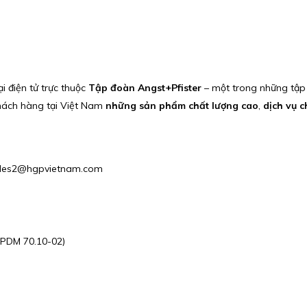
 điện tử trực thuộc
Tập đoàn Angst+Pfister
– một trong những tập 
hách hàng tại Việt Nam
những sản phẩm chất lượng cao
,
dịch vụ 
 Sales2@hgpvietnam.com
PDM 70.10-02)