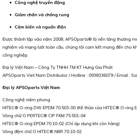
Công nghệ truyền động
Giảm chấn và chống rung
Cảm biến và nguồn điện
Được thành lập vào năm 2008, APSOparts® là nền tảng thương mại
nghiệm và mạng lưới toàn cầu, chúng tôi cam kết mang đến cho k
công nghiệp.
Đại lý Việt Nam – Công Ty TNHH TM KT Hưng Gia Phát
APSOparts Viet Nam Distributor / Hotline : 0938336079 / Email :
Đại lý APSOparts Việt Nam
Công nghệ niêm phong
HITEC® O-ring DW EPDM 70.503-00 (Kế thừa của HITEC® O-ring E
Vòng chữ O PERTEC® CIP FKM 75.501-04
HITEC® O-ring EPDM 70.10-02 (Chỉ áp dụng khi còn hàng)
Vòng đệm chữ O HITEC® NBR 70.10-02