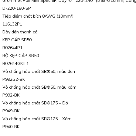
Grommet Pak Mini Spec 6P, Dây rời, .220-.240″ (5,59-6,10mm) Công
D-220-180-SP
Tiếp điểm chốt bích 8AWG (10mm²)
116132P1
Dây đến thanh cái
KẸP CÁP SB50
B02644P1
BỘ KẸP CÁP SB50
B02644GKIT1
Vỏ chống hóa chất SB®50, màu đen
P992G2-BK
Vỏ chống hóa chất SB®50, màu xám
P992-BK
Vỏ chống hóa chất SB®175 – Đỏ
P949-BK
Vỏ chống hóa chất SB®175 – Xám
P940-BK