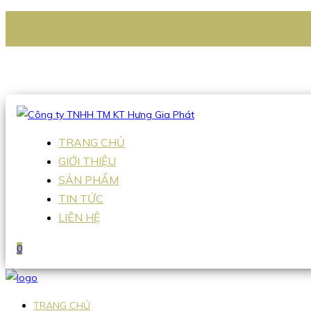
CÔNG TY TNHH TM KT HƯNG GIA PHÁT
Hotline
:
0938 336 079
Email
:
Sales2@hgpvietnam.com
TRANG CHỦ
GIỚI THIỆU
SẢN PHẨM
TIN TỨC
LIÊN HỆ
0
TRANG CHỦ