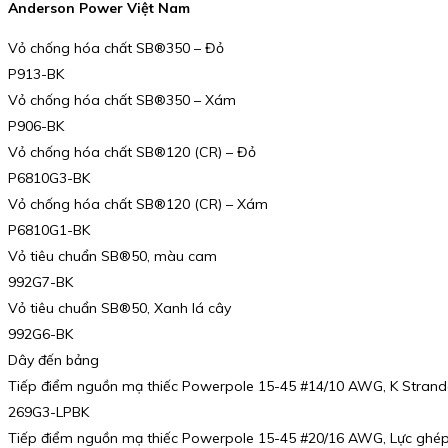
Anderson Power Việt Nam
Vỏ chống hóa chất SB®350 – Đỏ
P913-BK
Vỏ chống hóa chất SB®350 – Xám
P906-BK
Vỏ chống hóa chất SB®120 (CR) – Đỏ
P6810G3-BK
Vỏ chống hóa chất SB®120 (CR) – Xám
P6810G1-BK
Vỏ tiêu chuẩn SB®50, màu cam
992G7-BK
Vỏ tiêu chuẩn SB®50, Xanh lá cây
992G6-BK
Dây đến bảng
Tiếp điểm nguồn mạ thiếc Powerpole 15-45 #14/10 AWG, K Strande
269G3-LPBK
Tiếp điểm nguồn mạ thiếc Powerpole 15-45 #20/16 AWG, Lực ghép