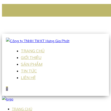
CÔNG TY TNHH TM KT HƯNG GIA PHÁT
Hotline
:
0938 336 079
Email
:
Sales2@hgpvietnam.com
TRANG CHỦ
GIỚI THIỆU
SẢN PHẨM
TIN TỨC
LIÊN HỆ
0
TRANG CHỦ