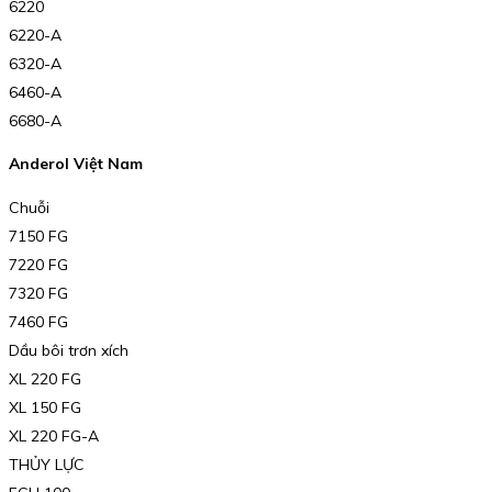
6220
6220-A
6320-A
6460-A
6680-A
Anderol Việt Nam
Chuỗi
7150 FG
7220 FG
7320 FG
7460 FG
Dầu bôi trơn xích
XL 220 FG
XL 150 FG
XL 220 FG-A
THỦY LỰC