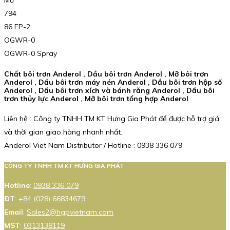
Mỡ
794
86 EP-2
OGWR-0
OGWR-0 Spray
Chất bôi trơn Anderol , Dầu bôi trơn Anderol , Mỡ bôi trơn
Anderol , Dầu bôi trơn máy nén Anderol , Dầu bôi trơn hộp số
Anderol , Dầu bôi trơn xích và bánh răng Anderol , Dầu bôi
trơn thủy lực Anderol , Mỡ bôi trơn tổng hợp Anderol
Liên hệ : Công ty TNHH TM KT Hưng Gia Phát để được hỗ trợ giá
và thời gian giao hàng nhanh nhất.
Anderol Viet Nam Distributor / Hotline : 0938 336 079
CÔNG TY TNHH TM KT HƯNG GIA PHÁT
Hotline
:
0938 336 079
ĐT
:
+84 (028) 66834679
Email
:
Sales2@hgpvietnam.com
MST
:
0313138119