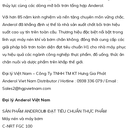
thủy lực cùng các dòng mỡ bôi trơn tổng hợp Anderol.
Với hơn 85 năm kinh nghiệm và nền tảng chuyên môn vững chắc,
Anderol đã khẳng định vị thế là nhà sản xuất chất bôi trơn hiệu
suất cao uy tín trên toàn cầu. Thương hiệu đặc biệt nổi bật trong
lĩnh vực máy nén khí và bơm chân không, đồng thời cung cấp các
giải pháp bôi trơn toàn diện đạt tiêu chuẩn H1 cho nhà máy, phục
vụ hiệu quả các ngành công nghiệp thực phẩm, đồ uống, thức ăn
chăn nuôi và dược phẩm trên khắp thế giới.
Đại lý Việt Nam – Công Ty TNHH TM KT Hưng Gia Phát
Anderol Viet Nam Distributor / Hotline : 0938 336 079 / Email :
Sales2@hgpvietnam.com
Đại lý Anderol Việt Nam
SẢN PHẨM ANDEROL® ĐẠT TIÊU CHUẨN THỰC PHẨM
Máy nén và máy bơm
C-NRT FGC 100