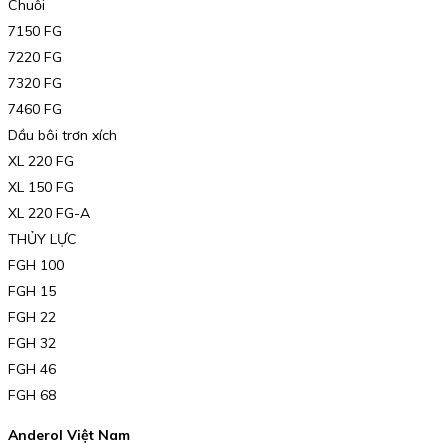
Chuỗi
7150 FG
7220 FG
7320 FG
7460 FG
Dầu bôi trơn xích
XL 220 FG
XL 150 FG
XL 220 FG-A
THỦY LỰC
FGH 100
FGH 15
FGH 22
FGH 32
FGH 46
FGH 68
Anderol Việt Nam